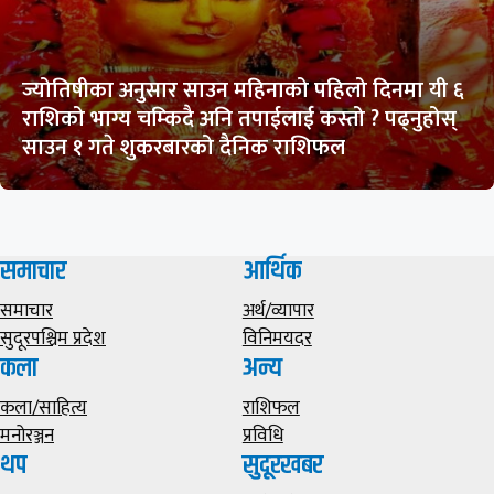
ज्योतिषीका अनुसार साउन महिनाको पहिलो दिनमा यी ६
राशिको भाग्य चम्किदै अनि तपाईलाई कस्तो ? पढ्नुहोस्
साउन १ गते शुकरबारको दैनिक राशिफल
समाचार
आर्थिक
समाचार
अर्थ/व्यापार
सुदूरपश्चिम प्रदेश
विनिमयदर
कला
अन्य
कला/साहित्य
राशिफल
मनोरञ्जन
प्रविधि
थप
सुदूरखबर