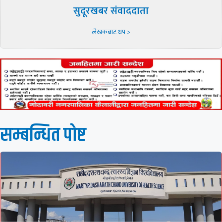
सुदूरखबर संवाददाता
लेखकबाट थप >
सम्बन्धित पाेष्ट