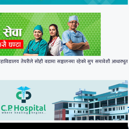
ाविद्यालय तेघरीले सोही वडामा सञ्चालनमा रहेको सुप समावेशी आधारभूत