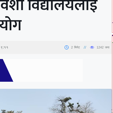
मावेशी विद्यालयलाई
हयोग
 १९:११
2
मिनेट
1242
जना