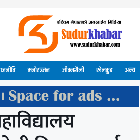
राजनीति
मनोरञ्जन
जीवनशैली
खेलकुद
अन्य
ाविद्यालय