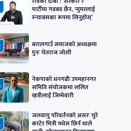
रविको दाबी : ‘सरकार र
पार्टीमा गडबड छैन, र्‍युमरलाई
स्न्याक्सका रूपमा लिनुहोस्’
बरालगाउँ समाजको अध्यक्षमा
पुनः चेतराज जोशी
नेकपाको धनगढी उपमहानगर
समिति संयोजकमा ललित
खत्रीलाई जिम्मेवारी
जलवायु परिवर्तनको असरः चुरे
काटेर भित्री मधेस छिर्न थाले