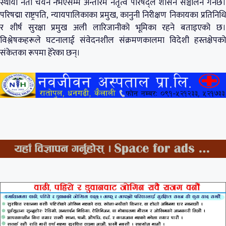
स्थायी नेता चयन नभएसम्म अन्तरिम नेतृत्व परिषद्ले शासन सञ्चालन गर्नेछ।
परिषद्मा राष्ट्रपति, न्यायपालिकाका प्रमुख, कानुनी निरीक्षण निकायका प्रतिनिधि
र शीर्ष सुरक्षा प्रमुख अली लारिजानीको भूमिका रहने बताइएको छ।
विश्लेषकहरूले घटनालाई संवेदनशील संक्रमणकालमा विदेशी हस्तक्षेपको
संकेतका रूपमा हेरेका छन्।