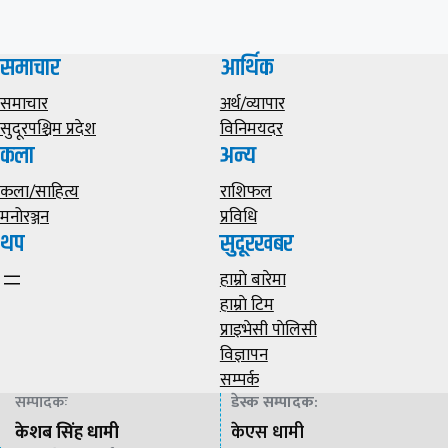
समाचार
आर्थिक
समाचार
अर्थ/व्यापार
सुदूरपश्चिम प्रदेश
विनिमयदर
कला
अन्य
कला/साहित्य
राशिफल
मनोरञ्जन
प्रविधि
थप
सुदूरखबर
हाम्राे बारेमा
हाम्राे टिम
प्राइभेसी पाेलिसी
विज्ञापन
सम्पर्क
सम्पादकः
डेस्क सम्पादक
:
केशब सिंह धामी
केएस धामी