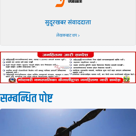
सुदूरखबर संवाददाता
लेखकबाट थप >
सम्बन्धित पाेष्ट