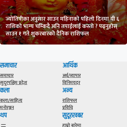
ज्योतिषीका अनुसार साउन महिनाको पहिलो दिनमा यी ६
राशिको भाग्य चम्किदै अनि तपाईलाई कस्तो ? पढ्नुहोस्
साउन १ गते शुकरबारको दैनिक राशिफल
समाचार
आर्थिक
समाचार
अर्थ/व्यापार
सुदूरपश्चिम प्रदेश
विनिमयदर
कला
अन्य
कला/साहित्य
राशिफल
मनोरञ्जन
प्रविधि
थप
सुदूरखबर
हाम्राे बारेमा