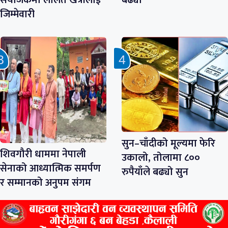
संयोजकमा ललित खत्रीलाई
बढ्यो
जिम्मेवारी
सुन–चाँदीको मूल्यमा फेरि
शिवगौरी धाममा नेपाली
उकालो, तोलामा ८००
सेनाको आध्यात्मिक समर्पण
रुपैयाँले बढ्यो सुन
र सम्मानको अनुपम संगम