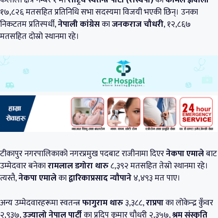
कैलाली क्षेत्र नम्बर १ मा
राष्ट्रिय स्वतन्त्र पार्टी (रास्वपा)
की
कोमल ज्ञवाली
१७,८२६ मतसहित प्रतिनिधि सभा सदस्यमा विजयी भएकी छिन्। उनका
निकटतम प्रतिस्पर्धी,
नेपाली कांग्रेस
का
जनकराज चौधरी
, १२,८६७
मतसहित दोस्रो स्थानमा रहे।
टीकापुर नगरपालिकाको नगरप्रमुख पदबाट राजीनामा दिएर
नेकपा एमाले
बाट
उम्मेदवार बनेका
रामलाल डगोरा थारु
८,३९२ मतसहित तेस्रो स्थानमा रहे।
त्यस्तै,
नेकपा एमाले
का
द्वारिकाप्रसाद न्यौपाने
४,४९३ मत पाए।
अन्य उम्मेदवारहरूमा स्वतन्त्र
फागुराम थारु
३,३८८,
राप्रपा
का लोकेन्द्र कुँवर
२,९३७,
उज्यालो नेपाल पार्टी
का प्रदिप कुमार चौधरी २,३५७,
श्रम संस्कृति