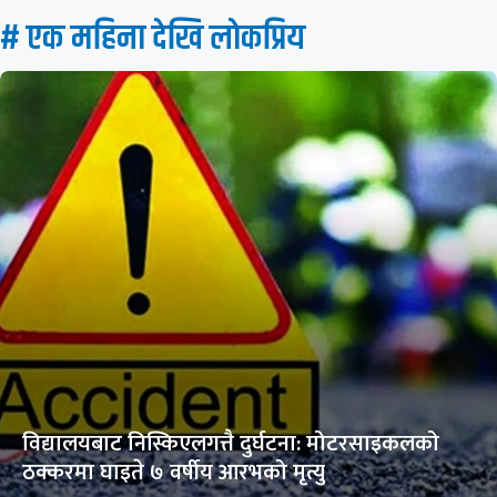
# एक महिना देखि लाेकप्रिय
विद्यालयबाट निस्किएलगत्तै दुर्घटना: मोटरसाइकलको
ठक्करमा घाइते ७ वर्षीय आरभको मृत्यु