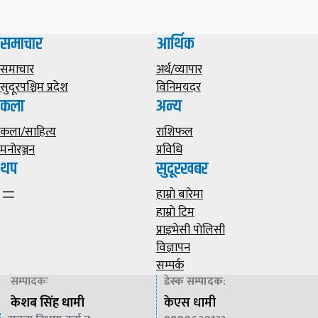
समाचार
आर्थिक
समाचार
अर्थ/व्यापार
सुदूरपश्चिम प्रदेश
विनिमयदर
कला
अन्य
कला/साहित्य
राशिफल
मनोरञ्जन
प्रविधि
थप
सुदूरखबर
हाम्राे बारेमा
हाम्राे टिम
प्राइभेसी पाेलिसी
विज्ञापन
सम्पर्क
सम्पादकः
डेस्क सम्पादक
:
केशब सिंह धामी
केएस धामी