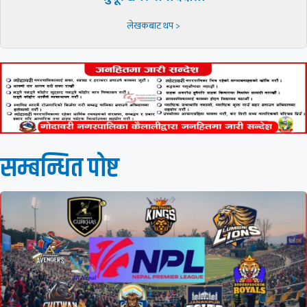
लेखकबाट थप >
सम्बन्धित पाेष्ट