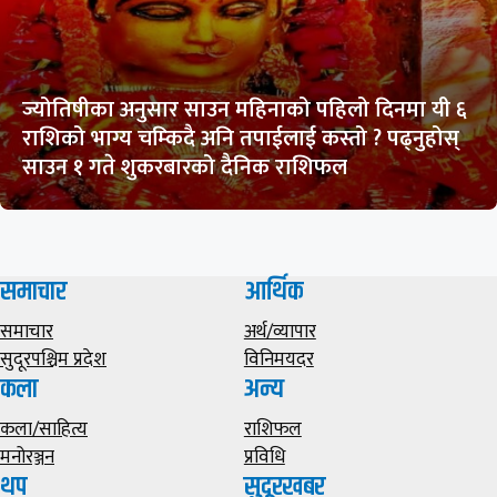
ज्योतिषीका अनुसार साउन महिनाको पहिलो दिनमा यी ६
राशिको भाग्य चम्किदै अनि तपाईलाई कस्तो ? पढ्नुहोस्
साउन १ गते शुकरबारको दैनिक राशिफल
समाचार
आर्थिक
समाचार
अर्थ/व्यापार
सुदूरपश्चिम प्रदेश
विनिमयदर
कला
अन्य
कला/साहित्य
राशिफल
मनोरञ्जन
प्रविधि
थप
सुदूरखबर