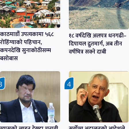
काठमाडौं उपत्यकामा ५६८
१८ वर्षदेखि अलपत्र धनगढी–
रोहिंग्याको पहिचान,
दिपायल द्रुतमार्ग, अब तीन
कपनदेखि सुनाकोठीसम्म
वर्षभित्र सक्ने दाबी
बसोबास
ग्यासको लाइन देख्दा चुनावी
सर्वोच्च अदालतको आदेशले