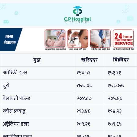
मुद्रा
खरिददर
बिक्रीदर
अमेरिकी डलर
१५०.५१
१५१.११
युरो
१७७.०७
१७७.७७
बेलायती पाउन्ड
२०४.८७
२०५.६८
स्वीस फ्रयाङ्क
१९३.४६
१९४.२३
अष्ट्रेलियन डलर
१०९.२१
१०९.६५