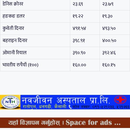
डेनिस क्रोनर
२३.६९
२३.७९
हङकङ डलर
१९.२२
१९.३०
कुवेती दिनार
४९१.५४
४९३.५०
बहराइन दिनार
३९८.९१
४००.५०
ओमानी रियाल
३९०.९०
३९२.४६
भारतीय रुपैयाँ (१००)
१६०.००
१६०.१५