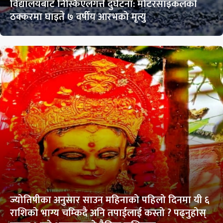
विद्यालयबाट निस्किएलगत्तै दुर्घटना: मोटरसाइकलको
ठक्करमा घाइते ७ वर्षीय आरभको मृत्यु
ज्योतिषीका अनुसार साउन महिनाको पहिलो दिनमा यी ६
राशिको भाग्य चम्किदै अनि तपाईलाई कस्तो ? पढ्नुहोस्