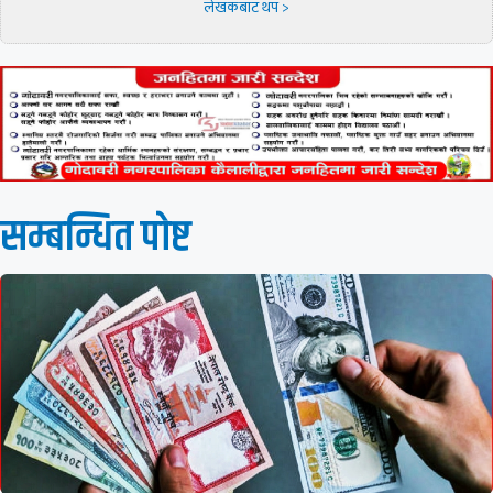
लेखकबाट थप >
सम्बन्धित पाेष्ट