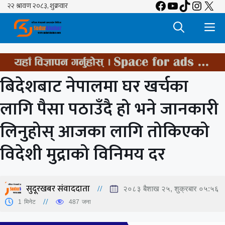
Facebook
YouTube
TikTok
Insta
X
Skip
to
M
content
बिदेशबाट नेपालमा घर खर्चका
लागि पैसा पठाउँदै हो भने जानकारी
लिनुहोस् आजका लागि तोकिएको
विदेशी मुद्राको विनिमय दर
सुदूरखबर संवाददाता
२०८३ बैशाख २५, शुक्रबार ०५:५६
1
मिनेट
487
जना