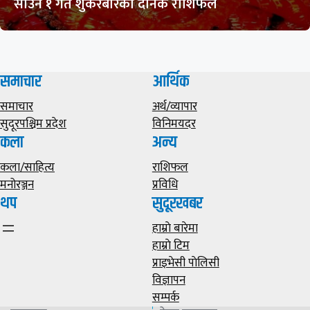
साउन १ गते शुकरबारको दैनिक राशिफल
समाचार
आर्थिक
समाचार
अर्थ/व्यापार
सुदूरपश्चिम प्रदेश
विनिमयदर
कला
अन्य
कला/साहित्य
राशिफल
मनोरञ्जन
प्रविधि
थप
सुदूरखबर
हाम्राे बारेमा
हाम्राे टिम
प्राइभेसी पाेलिसी
विज्ञापन
सम्पर्क