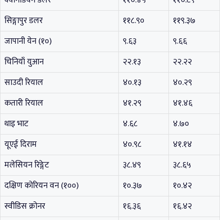
क्यानेडियन डलर
११०.४५
११०.८९
सिङ्गापुर डलर
११८.९०
११९.३७
जापानी येन (१०)
९.६३
९.६६
चिनियाँ युआन
२२.१३
२२.२२
साउदी रियाल
४०.१३
४०.२९
कतारी रियाल
४१.२९
४१.४६
थाइ भाट
४.६८
४.७०
यूएई दिराम
४०.९८
४१.१४
मलेसियन रिङ्गेट
३८.४९
३८.६५
दक्षिण कोरियन वन (१००)
१०.३७
१०.४२
स्वीडिस क्रोनर
१६.३६
१६.४२