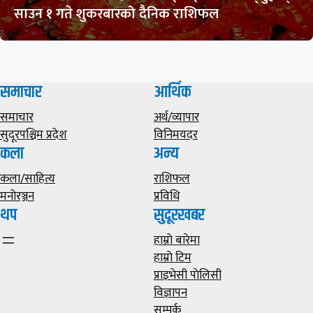
साउन १ गते शुकरबारको दैनिक राशिफल
समाचार
आर्थिक
समाचार
अर्थ/व्यापार
सुदूरपश्चिम प्रदेश
विनिमयदर
कला
अन्य
कला/साहित्य
राशिफल
मनोरञ्जन
प्रविधि
थप
सुदूरखबर
हाम्राे बारेमा
हाम्राे टिम
प्राइभेसी पाेलिसी
विज्ञापन
सम्पर्क