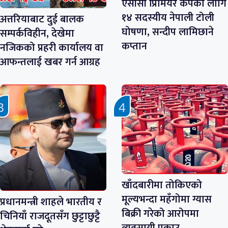
एसीसी प्रिमियर कपका लागि
१४ सदस्यीय नेपाली टोली
अत्तरियाबाट दुई बालक
घोषणा, सन्दीप लामिछाने
सम्पर्कविहीन, देखेमा
कप्तान
नजिकको प्रहरी कार्यालय वा
आफन्तलाई खबर गर्न आग्रह
खाँदबारीमा तोकिएको
मूल्यभन्दा महँगोमा ग्यास
प्रधानमन्त्री शाहले भारतीय र
बिक्री गरेको आरोपमा
चिनियाँ राजदूतसँग छुट्टाछुट्टै
व्यवसायी पक्राउ