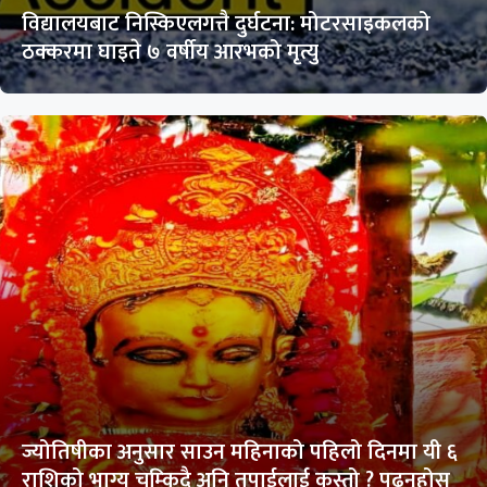
विद्यालयबाट निस्किएलगत्तै दुर्घटना: मोटरसाइकलको
ठक्करमा घाइते ७ वर्षीय आरभको मृत्यु
ज्योतिषीका अनुसार साउन महिनाको पहिलो दिनमा यी ६
राशिको भाग्य चम्किदै अनि तपाईलाई कस्तो ? पढ्नुहोस्