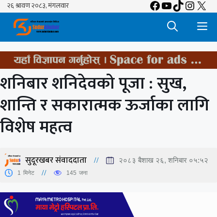
Facebook
YouTube
TikTok
Insta
X
Skip
to
M
content
शनिबार शनिदेवको पूजा : सुख,
शान्ति र सकारात्मक ऊर्जाका लागि
विशेष महत्व
सुदूरखबर संवाददाता
२०८३ बैशाख २६, शनिबार ०५:५२
1
मिनेट
145
जना