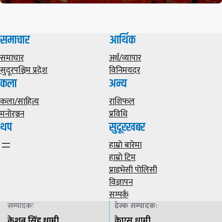
समाचार
आर्थिक
समाचार
अर्थ/व्यापार
सुदूरपश्चिम प्रदेश
विनिमयदर
कला
अन्य
कला/साहित्य
राशिफल
मनोरञ्जन
प्रविधि
थप
सुदूरखबर
हाम्राे बारेमा
हाम्राे टिम
प्राइभेसी पाेलिसी
विज्ञापन
सम्पर्क
सम्पादकः
डेस्क सम्पादक
:
केशब सिंह धामी
केएस धामी