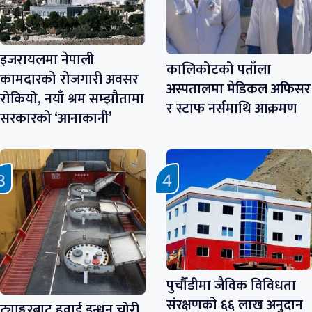
इजरायलमा नेपाली
कालिकोटको पताँला
कामदारको रोजगारी अवसर
अस्पतालमा मेडिकल अफिसर
रोकियो, नयाँ श्रम सम्झौतामा
र स्टाफ नर्समाथि आक्रमण
सरकारको ‘आनाकानी’
पुर्चौडीमा जैविक विविधता
संरक्षणको ६६ लाख अनुदान
ट्याङ्करबाट हवाई इन्धन चोरी