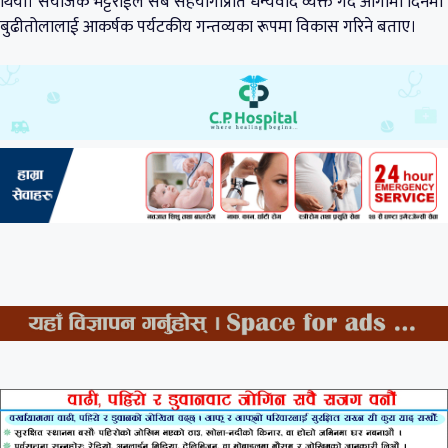
थियो। संयोजक भट्टराईले सबै सहयोगीप्रति धन्यवाद व्यक्त गर्दै आगामी दिनमा
बुढीतोलालाई आकर्षक पर्यटकीय गन्तव्यका रूपमा विकास गरिने बताए।