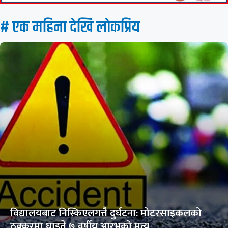
# एक महिना देखि लाेकप्रिय
विद्यालयबाट निस्किएलगत्तै दुर्घटना: मोटरसाइकलको
ठक्करमा घाइते ७ वर्षीय आरभको मृत्यु