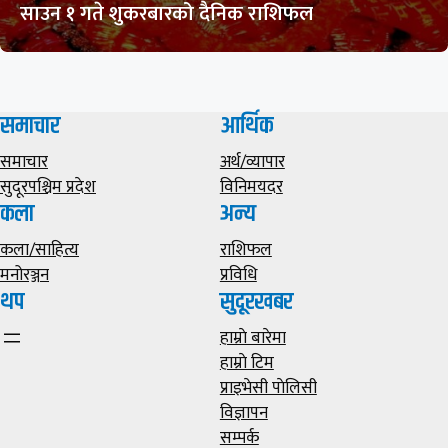
साउन १ गते शुकरबारको दैनिक राशिफल
समाचार
आर्थिक
समाचार
अर्थ/व्यापार
सुदूरपश्चिम प्रदेश
विनिमयदर
कला
अन्य
कला/साहित्य
राशिफल
मनोरञ्जन
प्रविधि
थप
सुदूरखबर
हाम्राे बारेमा
हाम्राे टिम
प्राइभेसी पाेलिसी
विज्ञापन
सम्पर्क