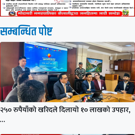
सम्बन्धित पाेष्ट
२५० रुपैयाँको खरिदले दिलायो १० लाखको उपहार,
…