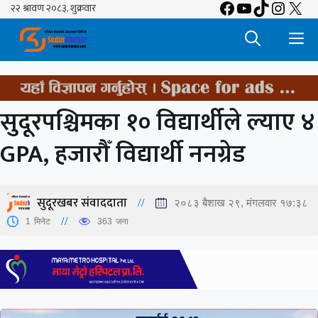
Facebook
YouTube
TikTok
Insta
X
Skip
to
M
content
सुदूरपश्चिमका १० विद्यार्थीले ल्याए ४
GPA, हजारौँ विद्यार्थी ननग्रेड
सुदूरखबर संवाददाता
२०८३ बैशाख २९, मंगलवार १७:३८
1
मिनेट
363
जना