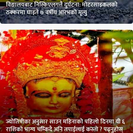
विद्यालयबाट निस्किएलगत्तै दुर्घटना: मोटरसाइकलको
ठक्करमा घाइते ७ वर्षीय आरभको मृत्यु
ज्योतिषीका अनुसार साउन महिनाको पहिलो दिनमा यी ६
राशिको भाग्य चम्किदै अनि तपाईलाई कस्तो ? पढ्नुहोस्