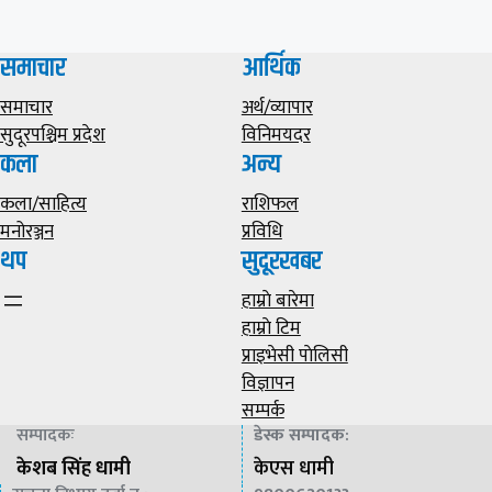
समाचार
आर्थिक
समाचार
अर्थ/व्यापार
सुदूरपश्चिम प्रदेश
विनिमयदर
कला
अन्य
कला/साहित्य
राशिफल
मनोरञ्जन
प्रविधि
थप
सुदूरखबर
हाम्राे बारेमा
हाम्राे टिम
प्राइभेसी पाेलिसी
विज्ञापन
सम्पर्क
सम्पादकः
डेस्क सम्पादक
:
केशब सिंह धामी
केएस धामी