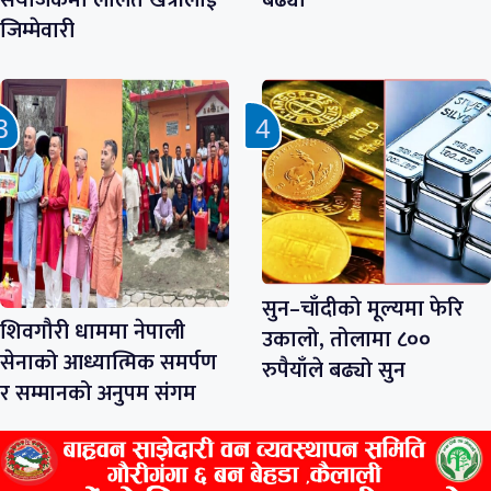
संयोजकमा ललित खत्रीलाई
बढ्यो
जिम्मेवारी
सुन–चाँदीको मूल्यमा फेरि
शिवगौरी धाममा नेपाली
उकालो, तोलामा ८००
सेनाको आध्यात्मिक समर्पण
रुपैयाँले बढ्यो सुन
र सम्मानको अनुपम संगम