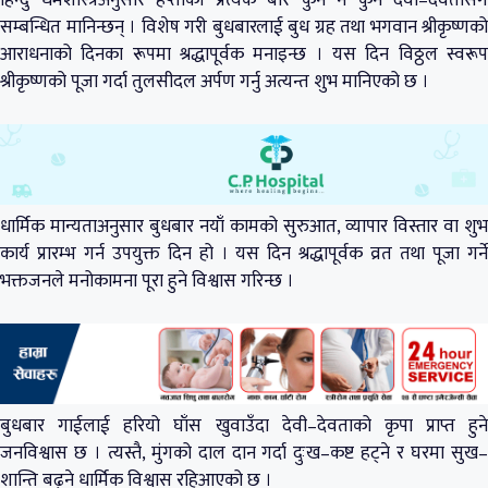
हिन्दु धर्मशास्त्रअनुसार हप्ताका प्रत्येक बार कुनै न कुनै देवी–देवतासँग
सम्बन्धित मानिन्छन् । विशेष गरी बुधबारलाई बुध ग्रह तथा भगवान श्रीकृष्णको
आराधनाको दिनका रूपमा श्रद्धापूर्वक मनाइन्छ । यस दिन विठ्ठल स्वरूप
श्रीकृष्णको पूजा गर्दा तुलसीदल अर्पण गर्नु अत्यन्त शुभ मानिएको छ ।
धार्मिक मान्यताअनुसार बुधबार नयाँ कामको सुरुआत, व्यापार विस्तार वा शुभ
कार्य प्रारम्भ गर्न उपयुक्त दिन हो । यस दिन श्रद्धापूर्वक व्रत तथा पूजा गर्ने
भक्तजनले मनोकामना पूरा हुने विश्वास गरिन्छ ।
बुधबार गाईलाई हरियो घाँस खुवाउँदा देवी–देवताको कृपा प्राप्त हुने
जनविश्वास छ । त्यस्तै, मुंगको दाल दान गर्दा दुःख–कष्ट हट्ने र घरमा सुख–
शान्ति बढ्ने धार्मिक विश्वास रहिआएको छ ।