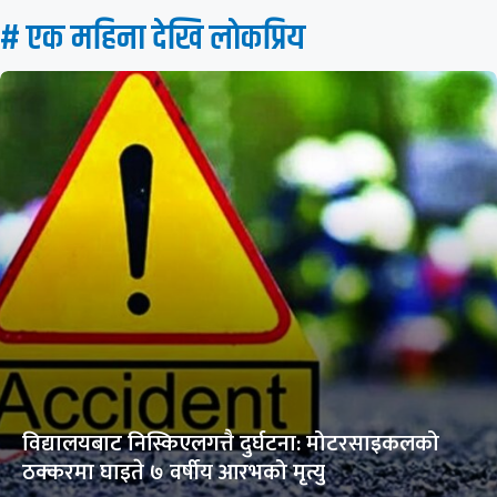
# एक महिना देखि लाेकप्रिय
विद्यालयबाट निस्किएलगत्तै दुर्घटना: मोटरसाइकलको
ठक्करमा घाइते ७ वर्षीय आरभको मृत्यु