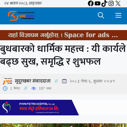
Facebook
YouTube
TikTok
Insta
X
Skip
to
M
content
बुधबारको धार्मिक महत्त्व : यी कार्यले
बढ्छ सुख, समृद्धि र शुभफल
सुदूरखबर संवाददाता
२०८३ जेष्ठ ६, बुधबार ०५:४१
1
मिनेट
187
जना