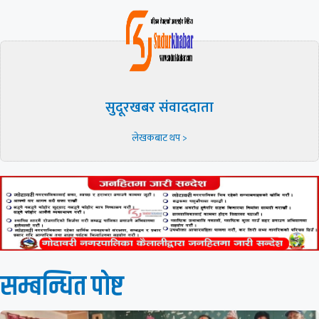
सुदूरखबर संवाददाता
लेखकबाट थप >
सम्बन्धित पाेष्ट