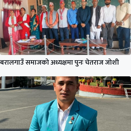
बरालगाउँ समाजको अध्यक्षमा पुनः चेतराज जोशी