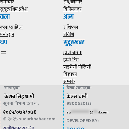
समाचार
अर्थ/व्यापार
सुदूरपश्चिम प्रदेश
विनिमयदर
कला
अन्य
कला/साहित्य
राशिफल
मनोरञ्जन
प्रविधि
थप
सुदूरखबर
हाम्राे बारेमा
हाम्राे टिम
प्राइभेसी पाेलिसी
विज्ञापन
सम्पर्क
सम्पादकः
डेस्क सम्पादक
:
केशब सिंह धामी
केएस धामी
सूचना विभाग दर्ता न :
9800620133
१०८५/०७५/०७६
su
*************
@
***
il.com
© २०२५
sudurkhabar.com
DEVELOPED BY:
सर्वाधिकार सुरक्षित