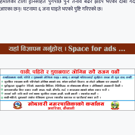
हमालको टोली ड्रोनसहित पुगेपछि पुनः तनाव बढेर झडप भएको दाबी गर्दै
आएका छन्। घटनामा ६ जना घाइते भएको पुष्टि गरिएको छ।