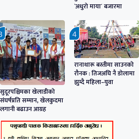
`अधुरो माया´ बजारमा
रानाथारू बस्तीमा साउनको
रौनक : तिजअघि नै डोलामा
झुम्दै महिला–युवा
सुदूरपश्चिमका खेलाडीको
संघर्षप्रति सम्मान, खेलकुदमा
लगानी बढाउन आग्रह