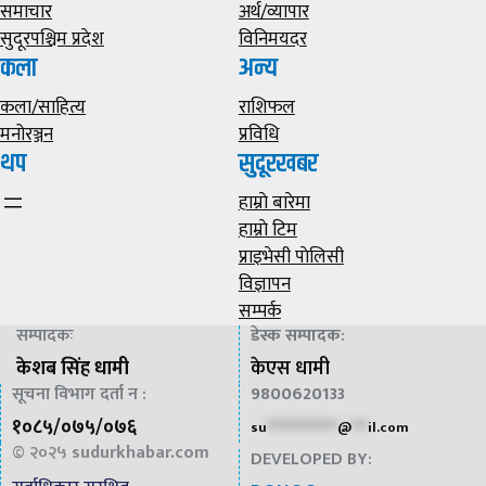
समाचार
अर्थ/व्यापार
सुदूरपश्चिम प्रदेश
विनिमयदर
कला
अन्य
कला/साहित्य
राशिफल
मनोरञ्जन
प्रविधि
थप
सुदूरखबर
हाम्राे बारेमा
हाम्राे टिम
प्राइभेसी पाेलिसी
विज्ञापन
सम्पर्क
सम्पादकः
डेस्क सम्पादक
:
केशब सिंह धामी
केएस धामी
सूचना विभाग दर्ता न :
9800620133
१०८५/०७५/०७६
su
*************
@
***
il.com
© २०२५
sudurkhabar.com
DEVELOPED BY: