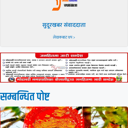
सुदूरखबर संवाददाता
लेखकबाट थप >
सम्बन्धित पाेष्ट