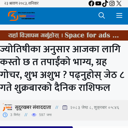
Facebook
YouTube
TikTok
Insta
X
Skip
to
M
content
ज्योतिषीका अनुसार आजका लागि
कस्तो छ त तपाईंको भाग्य, ग्रह
गोचर, शुभ अशुभ ? पढ्नुहोस् जेठ ८
गते शुक्रबारको दैनिक राशिफल
सुदूरखबर संवाददाता
२०८३ जेष्ठ ८, शुक्रबार ०५:४६
3
मिनेट
597
जना