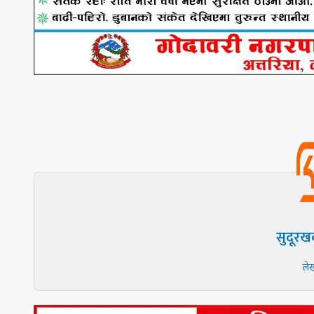
सुदूरख
ले