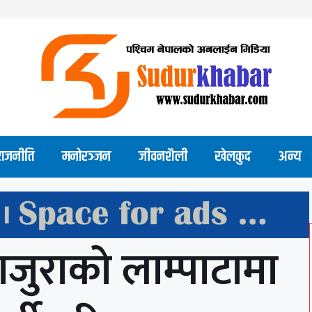
राजनीति
मनोरञ्जन
जीवनशैली
खेलकुद
अन्य
जुराको लाम्पाटामा