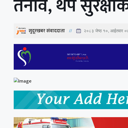
तनाव, थप सुरक्षाक
सुदूरखबर संवाददाता
२०८३ जेष्ठ १०, आईतवार 