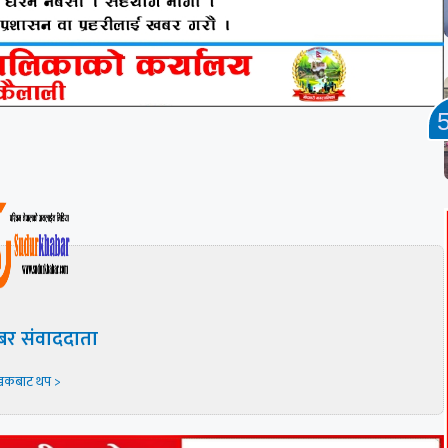
बर संवाददाता
खकबाट थप >