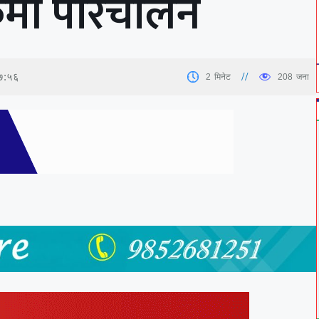
र्मी परिचालन
०७:५६
2
मिनेट
208
जना