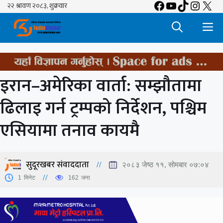
Facebook
YouTube
TikTok
Insta
X
Skip
to
M
content
इरान–अमेरिका वार्ता: सम्झौतामा
ढिलाइ गर्न ट्रम्पको निर्देशन, पश्चिम
एसियामा तनाव कायमै
सुदूरखबर संवाददाता
२०८३ जेष्ठ ११, सोमबार ०७:०४
1
मिनेट
162
जना