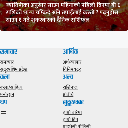
ज्योतिषीका अनुसार साउन महिनाको पहिलो दिनमा यी ६
राशिको भाग्य चम्किदै अनि तपाईलाई कस्तो ? पढ्नुहोस्
साउन १ गते शुकरबारको दैनिक राशिफल
समाचार
आर्थिक
समाचार
अर्थ/व्यापार
सुदूरपश्चिम प्रदेश
विनिमयदर
कला
अन्य
कला/साहित्य
राशिफल
मनोरञ्जन
प्रविधि
थप
सुदूरखबर
हाम्राे बारेमा
हाम्राे टिम
प्राइभेसी पाेलिसी