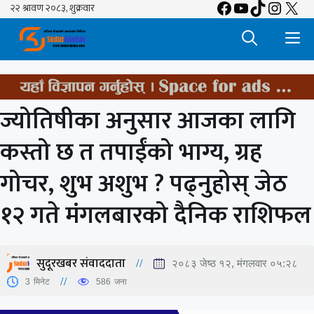
Facebook
YouTube
TikTok
Insta
X
Skip
to
M
content
ज्योतिषीका अनुसार आजका लागि
कस्तो छ त तपाईंको भाग्य, ग्रह
गोचर, शुभ अशुभ ? पढ्नुहोस् जेठ
१२ गते मंगलबारको दैनिक राशिफल
सुदूरखबर संवाददाता
२०८३ जेष्ठ १२, मंगलवार ०५:२८
3
मिनेट
586
जना