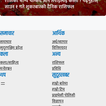
राशिको भाग्य चम्किदै अनि तपाईलाई कस्तो ? पढ्नुहोस्
साउन १ गते शुकरबारको दैनिक राशिफल
समाचार
आर्थिक
समाचार
अर्थ/व्यापार
सुदूरपश्चिम प्रदेश
विनिमयदर
कला
अन्य
कला/साहित्य
राशिफल
मनोरञ्जन
प्रविधि
थप
सुदूरखबर
हाम्राे बारेमा
हाम्राे टिम
प्राइभेसी पाेलिसी
विज्ञापन