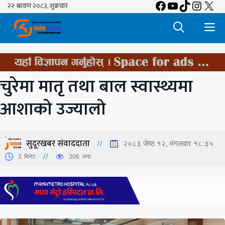
Facebook
YouTube
TikTok
Insta
X
Skip
to
M
content
चुरेमा मातृ तथा बाल स्वास्थ्यमा
आशाको उज्यालो
सुदूरखबर संवाददाता
२०८३ जेष्ठ १२, मंगलवार १८:३५
3
मिनेट
306
जना