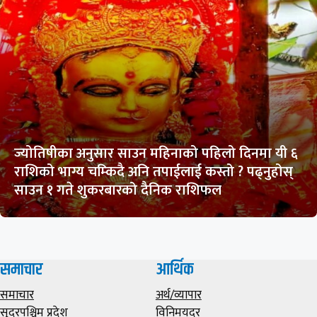
ज्योतिषीका अनुसार साउन महिनाको पहिलो दिनमा यी ६
राशिको भाग्य चम्किदै अनि तपाईलाई कस्तो ? पढ्नुहोस्
साउन १ गते शुकरबारको दैनिक राशिफल
समाचार
आर्थिक
समाचार
अर्थ/व्यापार
सुदूरपश्चिम प्रदेश
विनिमयदर