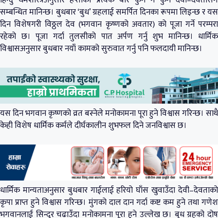
हिन्दु धर्मशास्त्रअनुसार हप्ताका प्रत्येक बार कुनै न कुनै देवी–देवतासँग
सम्बन्धित मानिन्छ। बुधबार ‘बुध’ ग्रहलाई समर्पित दिनका रूपमा लिइन्छ र यस
दिन विशेषगरी विठ्ठल देव (भगवान कृष्णको अवतार) को पूजा गर्ने परम्परा
रहेको छ। पूजा गर्दा तुलसीको पात अर्पण गर्नु शुभ मानिन्छ। धार्मिक
विश्वासअनुसार बुधबार नयाँ कामको सुरुवात गर्नु पनि फलदायी मानिन्छ।
यस दिन भगवान कृष्णको व्रत बस्नेले मनोकामना पूरा हुने विश्वास गरिन्छ। साथै
केही विशेष धार्मिक कर्मले दीर्घकालीन शुभफल दिने जनविश्वास छ।
धार्मिक मान्यताअनुसार बुधबार गाईलाई हरियो घाँस खुवाउँदा देवी–देवताको
कृपा प्राप्त हुने विश्वास गरिन्छ। मुंगको दाल दान गर्दा कष्ट कम हुने तथा गणेश
भगवानलाई सिन्दुर चढाउँदा मनोकामना पूरा हुने उल्लेख छ। बुध ग्रहको दोष