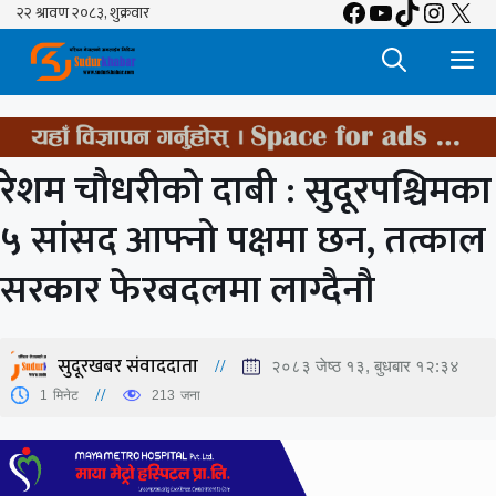
Facebook
YouTube
TikTok
Insta
X
Skip
to
M
content
रेशम चौधरीको दाबी : सुदूरपश्चिमका
५ सांसद आफ्नो पक्षमा छन, तत्काल
सरकार फेरबदलमा लाग्दैनौ
सुदूरखबर संवाददाता
२०८३ जेष्ठ १३, बुधबार १२:३४
1
मिनेट
213
जना