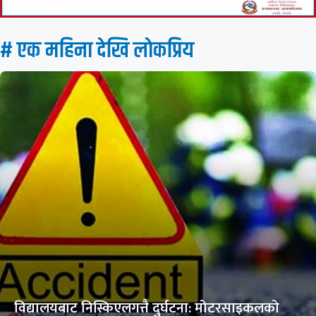
# एक महिना देखि लाेकप्रिय
विद्यालयबाट निस्किएलगत्तै दुर्घटना: मोटरसाइकलको