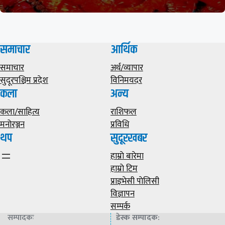
समाचार
आर्थिक
समाचार
अर्थ/व्यापार
सुदूरपश्चिम प्रदेश
विनिमयदर
कला
अन्य
कला/साहित्य
राशिफल
मनोरञ्जन
प्रविधि
थप
सुदूरखबर
हाम्राे बारेमा
हाम्राे टिम
प्राइभेसी पाेलिसी
विज्ञापन
सम्पर्क
सम्पादकः
डेस्क सम्पादक
: