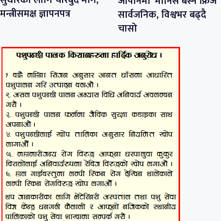
सुधारका लागि चारबुँदे माग,
जापानमा ‘मानिस बस्ने फ्रिज’
मन्त्रीसमक्ष ज्ञापनपत्र
सार्वजनिक, विश्वभर बढ्दै
चासो