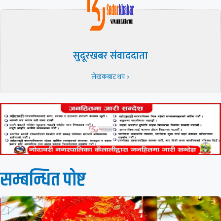
सुदूरखबर संवाददाता
लेखकबाट थप >
सम्बन्धित पाेष्ट