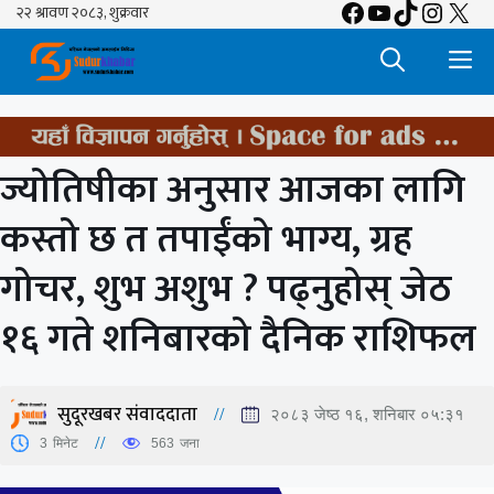
Facebook
YouTube
TikTok
Insta
X
Skip
to
M
content
ज्योतिषीका अनुसार आजका लागि
कस्तो छ त तपाईंको भाग्य, ग्रह
गोचर, शुभ अशुभ ? पढ्नुहोस् जेठ
१६ गते शनिबारको दैनिक राशिफल
सुदूरखबर संवाददाता
२०८३ जेष्ठ १६, शनिबार ०५:३१
3
मिनेट
563
जना