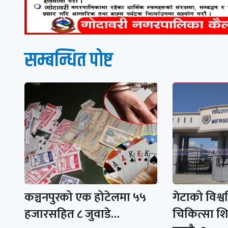
सम्बन्धित पाेष्ट
कञ्चनपुरको एक होटेलमा ५५
गेटाको विश्व
हजारसहित ८ जुवाडे…
चिकित्सा शि