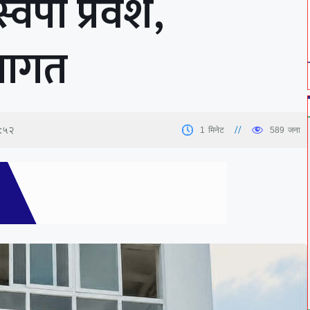
वपा प्रवेश,
्वागत
८:५२
1
मिनेट
589
जना