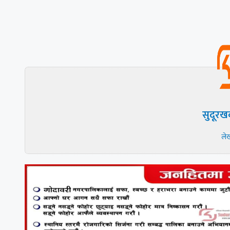
सुदूरख
ले