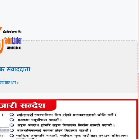
बर संवाददाता
खकबाट थप >