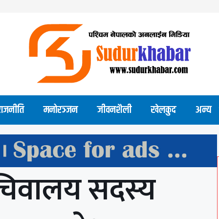
राजनीति
मनोरञ्जन
जीवनशैली
खेलकुद
अन्य
सचिवालय सदस्य