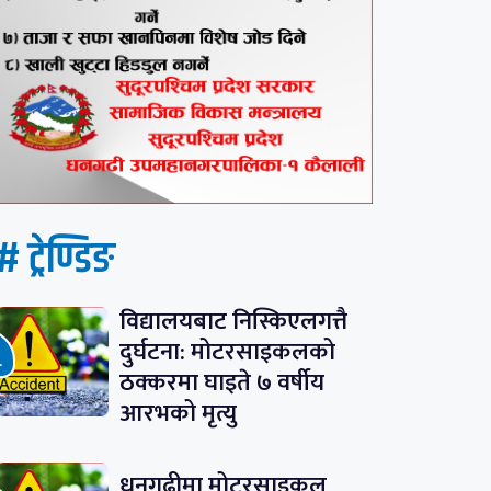
# ट्रेण्डिङ
विद्यालयबाट निस्किएलगत्तै
दुर्घटना: मोटरसाइकलको
ठक्करमा घाइते ७ वर्षीय
आरभको मृत्यु
धनगढीमा मोटरसाइकल