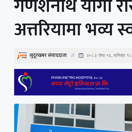
गणेशनाथ योगी रास्
अत्तरियामा भव्य स
सुदूरखबर संवाददाता
२०८३ जेष्ठ १६, शनिबार १