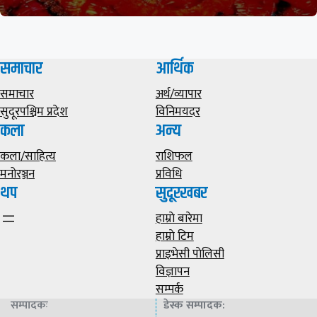
समाचार
आर्थिक
समाचार
अर्थ/व्यापार
सुदूरपश्चिम प्रदेश
विनिमयदर
कला
अन्य
कला/साहित्य
राशिफल
मनोरञ्जन
प्रविधि
थप
सुदूरखबर
हाम्राे बारेमा
हाम्राे टिम
प्राइभेसी पाेलिसी
विज्ञापन
सम्पर्क
सम्पादकः
डेस्क सम्पादक
: