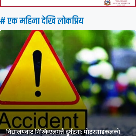
# एक महिना देखि लाेकप्रिय
विद्यालयबाट निस्किएलगत्तै दुर्घटना: मोटरसाइकलको