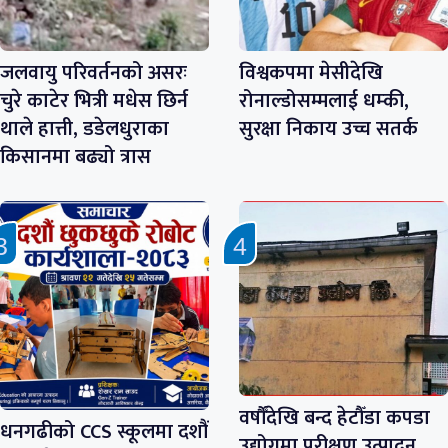
जलवायु परिवर्तनको असरः
विश्वकपमा मेसीदेखि
चुरे काटेर भित्री मधेस छिर्न
रोनाल्डोसम्मलाई धम्की,
थाले हात्ती, डडेलधुराका
सुरक्षा निकाय उच्च सतर्क
किसानमा बढ्यो त्रास
वर्षौँदेखि बन्द हेटौँडा कपडा
धनगढीको CCS स्कूलमा दशौं
उद्योगमा परीक्षण उत्पादन