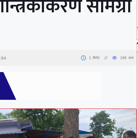
न्त्रिकीकरण सामग्री
६:३७
1
मिनेट
196
जना