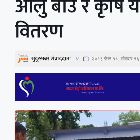
आलु बीउ र कृषि या
वितरण
सुदूरखबर संवाददाता
२०८३ जेष्ठ १८, सोमबार १