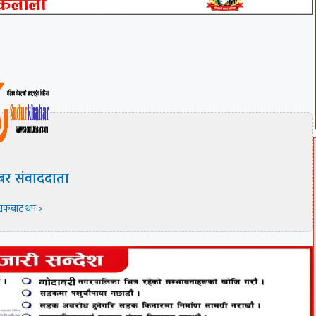
बर संवाददाता
खकबाट थप >