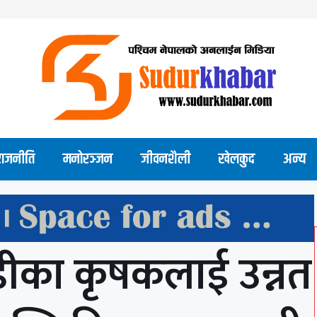
राजनीति
मनोरञ्जन
जीवनशैली
खेलकुद
अन्य
ँडीका कृषकलाई उन्नत