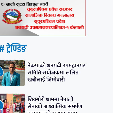
# ट्रेण्डिङ
नेकपाको धनगढी उपमहानगर
समिति संयोजकमा ललित
खत्रीलाई जिम्मेवारी
शिवगौरी धाममा नेपाली
सेनाको आध्यात्मिक समर्पण