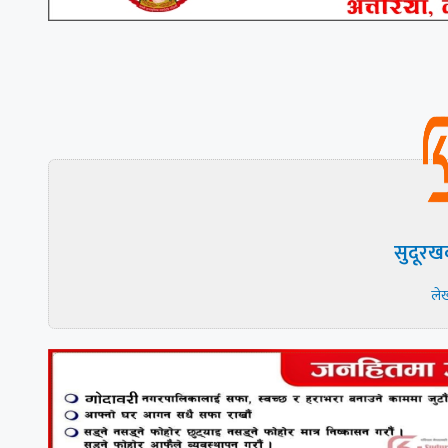
सुदूरख
ले