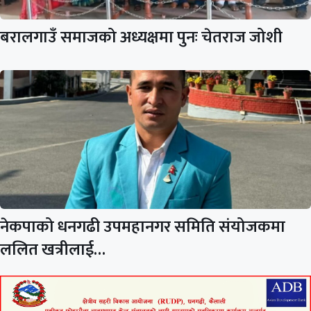
बरालगाउँ समाजको अध्यक्षमा पुनः चेतराज जोशी
नेकपाको धनगढी उपमहानगर समिति संयोजकमा
ललित खत्रीलाई…