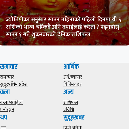
ज्योतिषीका अनुसार साउन महिनाको पहिलो दिनमा यी ६
राशिको भाग्य चम्किदै अनि तपाईलाई कस्तो ? पढ्नुहोस्
साउन १ गते शुकरबारको दैनिक राशिफल
समाचार
आर्थिक
समाचार
अर्थ/व्यापार
सुदूरपश्चिम प्रदेश
विनिमयदर
कला
अन्य
कला/साहित्य
राशिफल
मनोरञ्जन
प्रविधि
थप
सुदूरखबर
हाम्राे बारेमा