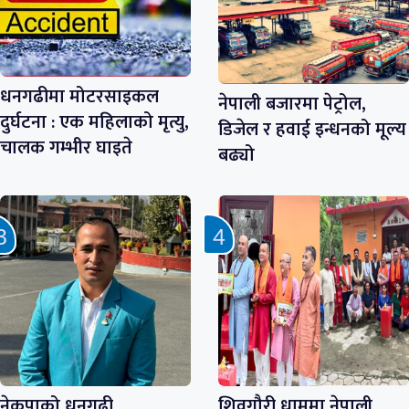
धनगढीमा मोटरसाइकल
नेपाली बजारमा पेट्रोल,
दुर्घटना : एक महिलाको मृत्यु,
डिजेल र हवाई इन्धनको मूल्य
चालक गम्भीर घाइते
बढ्यो
नेकपाको धनगढी
शिवगौरी धाममा नेपाली