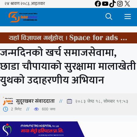
Facebook
YouTube
TikTok
Insta
X
Skip
to
M
content
जन्मदिनको खर्च समाजसेवामा,
छाडा चौपायाको सुरक्षामा मालाखेती
युथको उदाहरणीय अभियान
सुदूरखबर संवाददाता
२०८३ जेष्ठ १८, सोमबार १९:५३
2
मिनेट
600
जना