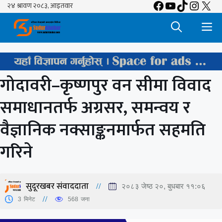
Facebook
YouTube
TikTok
Insta
X
Skip
to
M
content
गोदावरी–कृष्णपुर वन सीमा विवाद
समाधानतर्फ अग्रसर, समन्वय र
वैज्ञानिक नक्साङ्कनमार्फत सहमति
गरिने
सुदूरखबर संवाददाता
२०८३ जेष्ठ २०, बुधबार ११:०६
3
मिनेट
568
जना