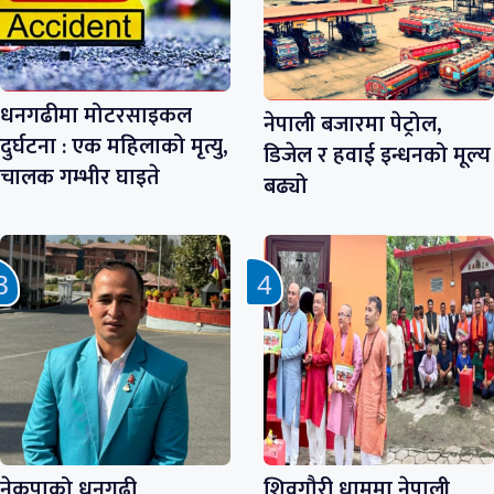
धनगढीमा मोटरसाइकल
नेपाली बजारमा पेट्रोल,
दुर्घटना : एक महिलाको मृत्यु,
डिजेल र हवाई इन्धनको मूल्य
चालक गम्भीर घाइते
बढ्यो
नेकपाको धनगढी
शिवगौरी धाममा नेपाली