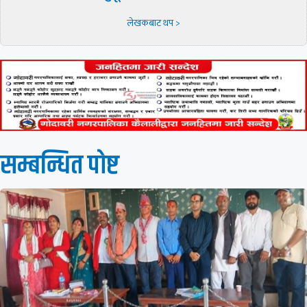
लेखकबाट थप >
सम्बन्धित पाेष्ट