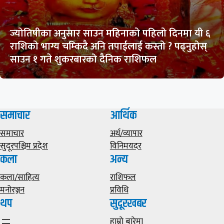
ज्योतिषीका अनुसार साउन महिनाको पहिलो दिनमा यी ६
राशिको भाग्य चम्किदै अनि तपाईलाई कस्तो ? पढ्नुहोस्
साउन १ गते शुकरबारको दैनिक राशिफल
समाचार
आर्थिक
समाचार
अर्थ/व्यापार
सुदूरपश्चिम प्रदेश
विनिमयदर
कला
अन्य
कला/साहित्य
राशिफल
मनोरञ्जन
प्रविधि
थप
सुदूरखबर
हाम्राे बारेमा