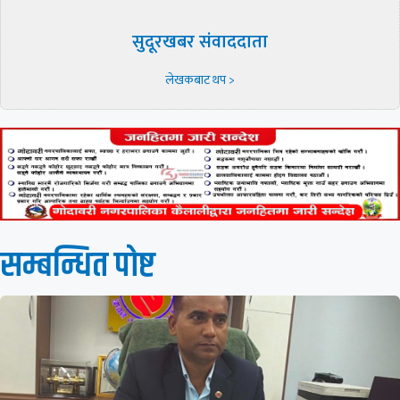
सुदूरखबर संवाददाता
लेखकबाट थप >
सम्बन्धित पाेष्ट