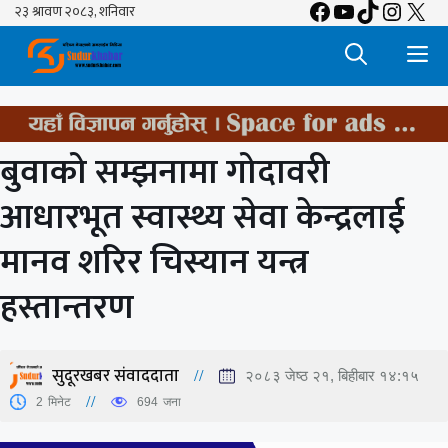
Facebook
YouTube
TikTok
Insta
X
Skip
to
M
content
बुवाको सम्झनामा गोदावरी
आधारभूत स्वास्थ्य सेवा केन्द्रलाई
मानव शरिर चिस्यान यन्त्र
हस्तान्तरण
सुदूरखबर संवाददाता
२०८३ जेष्ठ २१, बिहीबार १४:१५
2
मिनेट
694
जना