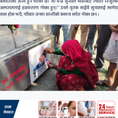
बाध्यताको अन्त्य हुने भएको छ। सो यन्त्र सुनारले भारतबाट ल्याएर निःशुल्क
अस्पताललाई हस्तान्तरण गरेका हुन्।” उनले मृतक साईवे सुनारलाई स्वर्गमा
वास होस भन्दै, परिवार जनमा शान्तीको कामना समेत गरेका छन ।