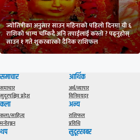
ज्योतिषीका अनुसार साउन महिनाको पहिलो दिनमा यी ६
राशिको भाग्य चम्किदै अनि तपाईलाई कस्तो ? पढ्नुहोस्
साउन १ गते शुकरबारको दैनिक राशिफल
समाचार
आर्थिक
समाचार
अर्थ/व्यापार
सुदूरपश्चिम प्रदेश
विनिमयदर
कला
अन्य
कला/साहित्य
राशिफल
मनोरञ्जन
प्रविधि
थप
सुदूरखबर