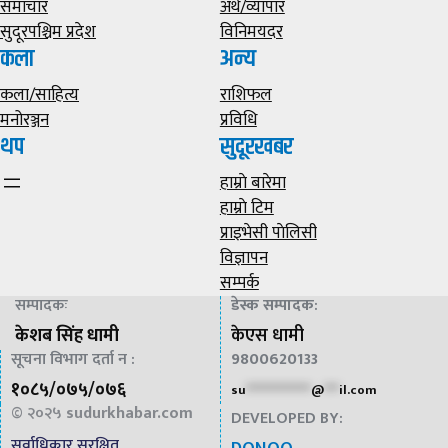
समाचार
अर्थ/व्यापार
सुदूरपश्चिम प्रदेश
विनिमयदर
कला
अन्य
कला/साहित्य
राशिफल
मनोरञ्जन
प्रविधि
थप
सुदूरखबर
हाम्राे बारेमा
हाम्राे टिम
प्राइभेसी पाेलिसी
विज्ञापन
सम्पर्क
सम्पादकः
डेस्क सम्पादक
:
केशब सिंह धामी
केएस धामी
सूचना विभाग दर्ता न :
9800620133
१०८५/०७५/०७६
su
*************
@
***
il.com
© २०२५
sudurkhabar.com
DEVELOPED BY:
सर्वाधिकार सुरक्षित