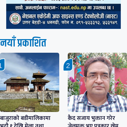
नयाँ प्रकाशित
बाजुराको बडीमालिकामा
कैद सजाय भुक्तान गरेर
भदौ १ देखि मेला तथा
जेलमुक्त भए पत्रकार खेम