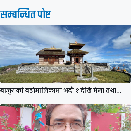
सम्बन्धित पाेष्ट
बाजुराको बडीमालिकामा भदौ १ देखि मेला तथा…