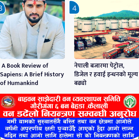
A Book Review of
नेपाली बजारमा पेट्रोल,
Sapiens: A Brief History
डिजेल र हवाई इन्धनको मूल्य
of Humankind
बढ्यो