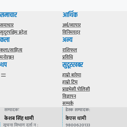
समाचार
आर्थिक
समाचार
अर्थ/व्यापार
सुदूरपश्चिम प्रदेश
विनिमयदर
कला
अन्य
कला/साहित्य
राशिफल
मनोरञ्जन
प्रविधि
थप
सुदूरखबर
हाम्राे बारेमा
हाम्राे टिम
प्राइभेसी पाेलिसी
विज्ञापन
सम्पर्क
सम्पादकः
डेस्क सम्पादक
:
केशब सिंह धामी
केएस धामी
सूचना विभाग दर्ता न :
9800620133