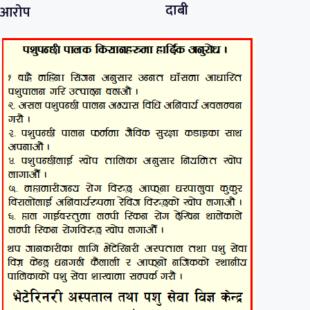
दाबी
आरोप