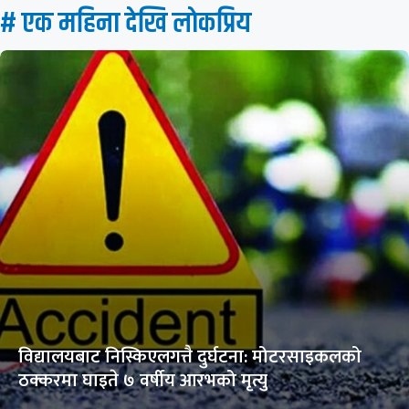
# एक महिना देखि लाेकप्रिय
विद्यालयबाट निस्किएलगत्तै दुर्घटना: मोटरसाइकलको
ठक्करमा घाइते ७ वर्षीय आरभको मृत्यु