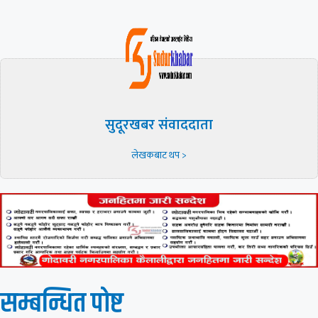
सुदूरखबर संवाददाता
लेखकबाट थप >
सम्बन्धित पाेष्ट