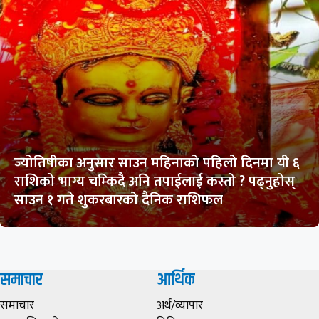
ज्योतिषीका अनुसार साउन महिनाको पहिलो दिनमा यी ६
राशिको भाग्य चम्किदै अनि तपाईलाई कस्तो ? पढ्नुहोस्
साउन १ गते शुकरबारको दैनिक राशिफल
समाचार
आर्थिक
समाचार
अर्थ/व्यापार