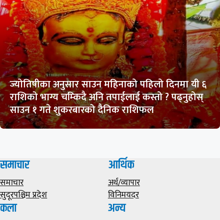
ज्योतिषीका अनुसार साउन महिनाको पहिलो दिनमा यी ६
राशिको भाग्य चम्किदै अनि तपाईलाई कस्तो ? पढ्नुहोस्
साउन १ गते शुकरबारको दैनिक राशिफल
समाचार
आर्थिक
समाचार
अर्थ/व्यापार
सुदूरपश्चिम प्रदेश
विनिमयदर
कला
अन्य