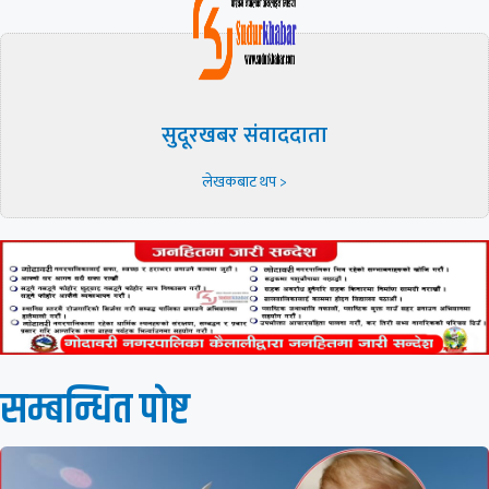
सुदूरखबर संवाददाता
लेखकबाट थप >
सम्बन्धित पाेष्ट