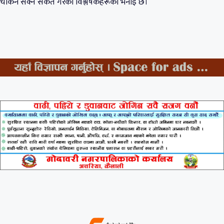
चर्किन सक्ने संकेत गरेको विश्लेषकहरूको भनाइ छ।