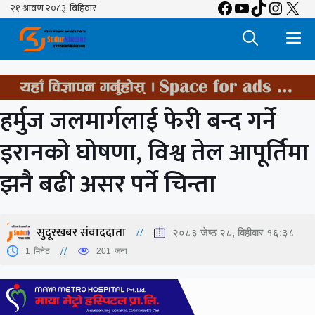
Facebook
YouTube
TikTok
Insta
X
Skip
to
M
content
हर्मुज जलमार्गलाई फेरी बन्द गर्ने
इरानको घोषणा, विश्व तेल आपूर्तिमा
झनै बढी असर पर्ने चिन्ता
सुदूरखबर संवाददाता
२०८३ जेष्ठ २८, बिहीबार १६:३८
1
मिनेट
201
जना