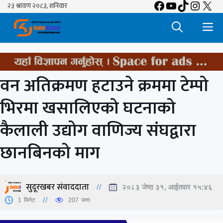
Facebook
YouTube
TikTok
Insta
X
Skip
to
M
content
वन अतिक्रमण हटाउने क्रममा टेम्पो
भिरमा खसालिएको घटनाको
कैलाली उद्योग वाणिज्य संघद्वारा
छानबिनको माग
सुदूरखबर संवाददाता
२०८३ जेष्ठ ३१, आईतवार १५:४६
1
मिनेट
207
जना