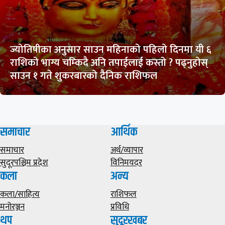
ज्योतिषीका अनुसार साउन महिनाको पहिलो दिनमा यी ६
राशिको भाग्य चम्किदै अनि तपाईलाई कस्तो ? पढ्नुहोस्
साउन १ गते शुकरबारको दैनिक राशिफल
समाचार
आर्थिक
समाचार
अर्थ/व्यापार
सुदूरपश्चिम प्रदेश
विनिमयदर
कला
अन्य
कला/साहित्य
राशिफल
मनोरञ्जन
प्रविधि
थप
सुदूरखबर