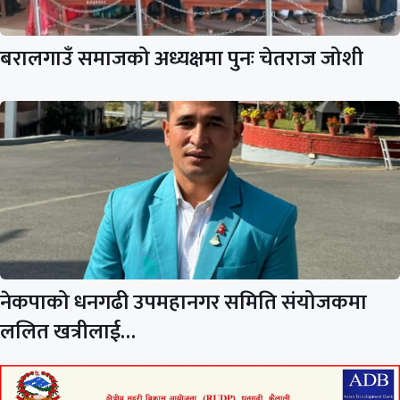
बरालगाउँ समाजको अध्यक्षमा पुनः चेतराज जोशी
नेकपाको धनगढी उपमहानगर समिति संयोजकमा
ललित खत्रीलाई…