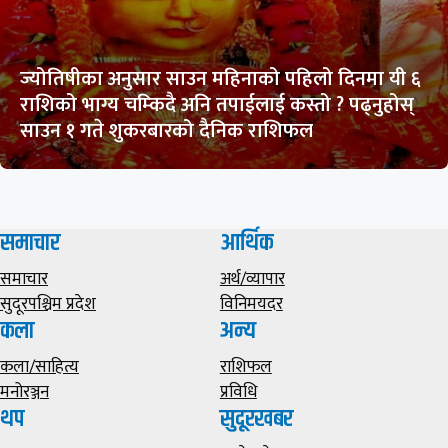
ज्योतिषीका अनुसार साउन महिनाको पहिलो दिनमा यी ६
राशिको भाग्य चम्किदै अनि तपाईलाई कस्तो ? पढ्नुहोस्
साउन १ गते शुकरबारको दैनिक राशिफल
समाचार
आर्थिक
समाचार
अर्थ/व्यापार
सुदूरपश्चिम प्रदेश
विनिमयदर
कला
अन्य
कला/साहित्य
राशिफल
मनोरञ्जन
प्रविधि
थप
सुदूरखबर