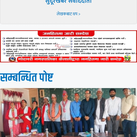
सुदूरखबर संवाददाता
लेखकबाट थप >
सम्बन्धित पाेष्ट