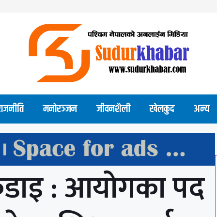
राजनीति
मनोरञ्जन
जीवनशैली
खेलकुद
अन्य
कडाइ : आयोगका पद