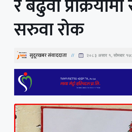
र बढुवा प्रक्रियाम
सरुवा रोक
सुदूरखबर संवाददाता
२०८३ असार १, सोमबार १७