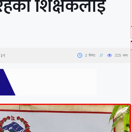
ा रहेका शिक्षकलाई
:३९
2
मिनेट
215
जना