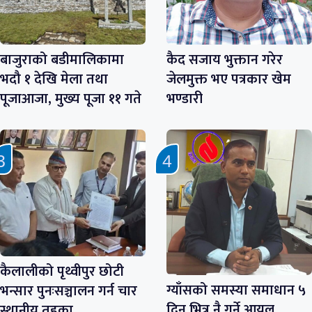
बाजुराको बडीमालिकामा
कैद सजाय भुक्तान गरेर
भदौ १ देखि मेला तथा
जेलमुक्त भए पत्रकार खेम
पूजाआजा, मुख्य पूजा ११ गते
भण्डारी
कैलालीको पृथ्वीपुर छोटी
ग्याँसको समस्या समाधान ५
भन्सार पुनःसञ्चालन गर्न चार
दिन भित्र नै गर्ने आयल
स्थानीय तहका