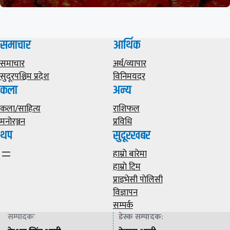
समाचार
आर्थिक
समाचार
अर्थ/व्यापार
सुदूरपश्चिम प्रदेश
विनिमयदर
कला
अन्य
कला/साहित्य
राशिफल
मनोरञ्जन
प्रविधि
थप
सुदूरखबर
हाम्राे बारेमा
हाम्राे टिम
प्राइभेसी पाेलिसी
विज्ञापन
सम्पर्क
सम्पादकः
डेस्क सम्पादक
: