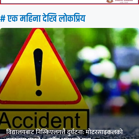
# एक महिना देखि लाेकप्रिय
विद्यालयबाट निस्किएलगत्तै दुर्घटना: मोटरसाइकलको