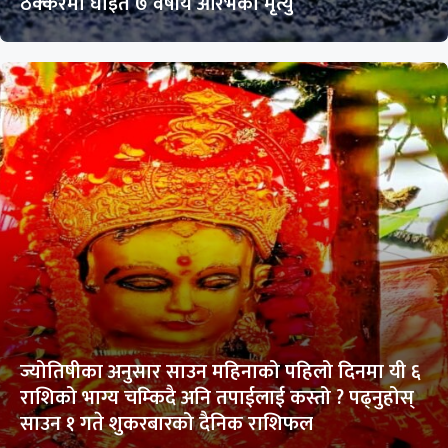
ठक्करमा घाइते ७ वर्षीय आरभको मृत्यु
ज्योतिषीका अनुसार साउन महिनाको पहिलो दिनमा यी ६
राशिको भाग्य चम्किदै अनि तपाईलाई कस्तो ? पढ्नुहोस्
साउन १ गते शुकरबारको दैनिक राशिफल