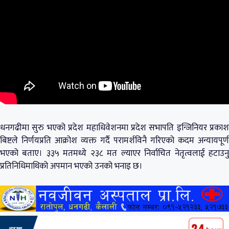
धनगढीमा सुरु भएको प्रदेश महाधिवेशनमा प्रदेश सभापति इन्जिनियर प्रकाश
बिष्टले निर्णयप्रति आक्रोश व्यक्त गर्दै परामर्शविनै गरिएको कदम अन्यायपूर्ण
भएको बताए। ३३५ मतमध्ये २३८ मत ल्याएर निर्वाचित नेतृत्वलाई हटाउनु
प्रतिनिधिमाथिको अपमान भएको उनको भनाइ छ।