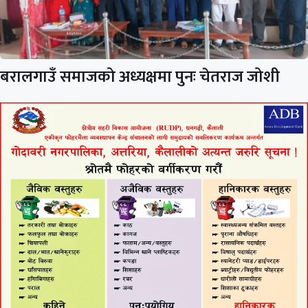
बरालगाउँ समाजको अध्यक्षमा पुनः चेतराज जोशी