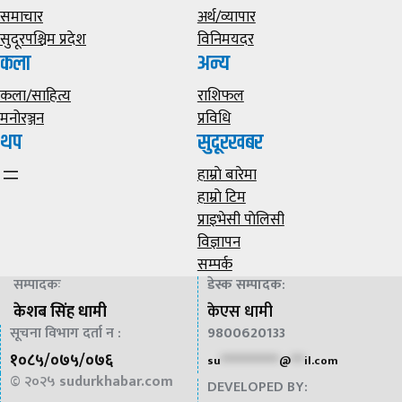
समाचार
अर्थ/व्यापार
सुदूरपश्चिम प्रदेश
विनिमयदर
कला
अन्य
कला/साहित्य
राशिफल
मनोरञ्जन
प्रविधि
थप
सुदूरखबर
हाम्राे बारेमा
हाम्राे टिम
प्राइभेसी पाेलिसी
विज्ञापन
सम्पर्क
सम्पादकः
डेस्क सम्पादक
:
केशब सिंह धामी
केएस धामी
सूचना विभाग दर्ता न :
9800620133
१०८५/०७५/०७६
su
*************
@
***
il.com
© २०२५
sudurkhabar.com
DEVELOPED BY: