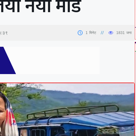
यो नयाँ मोड
३:३९
1
मिनेट
1831
जना