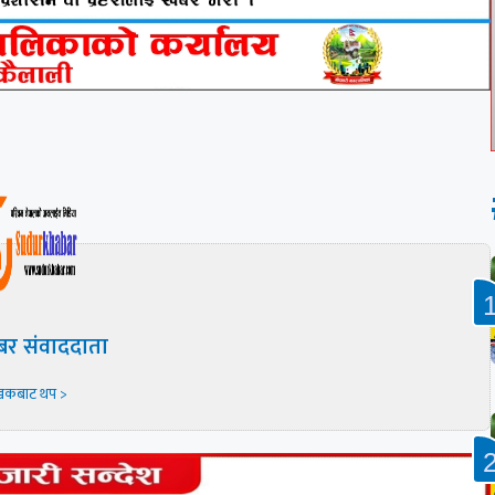
बर संवाददाता
खकबाट थप >