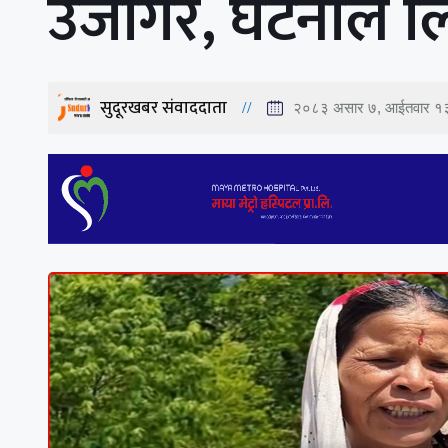
उजागर, घटनाले लि
सुदूरखबर संवाददाता
२०८३ असार ७, आईतवार १