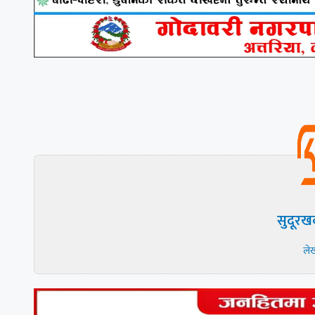
सुदूरख
ले