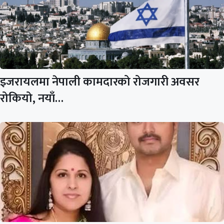
इजरायलमा नेपाली कामदारको रोजगारी अवसर
रोकियो, नयाँ…