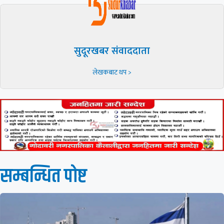
सुदूरखबर संवाददाता
लेखकबाट थप >
सम्बन्धित पाेष्ट