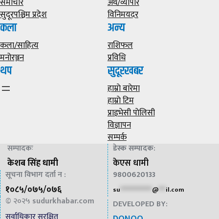
समाचार
अर्थ/व्यापार
सुदूरपश्चिम प्रदेश
विनिमयदर
कला
अन्य
कला/साहित्य
राशिफल
मनोरञ्जन
प्रविधि
थप
सुदूरखबर
हाम्राे बारेमा
हाम्राे टिम
प्राइभेसी पाेलिसी
विज्ञापन
सम्पर्क
सम्पादकः
डेस्क सम्पादक
:
केशब सिंह धामी
केएस धामी
सूचना विभाग दर्ता न :
9800620133
१०८५/०७५/०७६
su
*************
@
***
il.com
© २०२५
sudurkhabar.com
DEVELOPED BY:
सर्वाधिकार सुरक्षित
DONOO