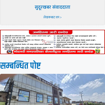
सुदूरखबर संवाददाता
लेखकबाट थप >
सम्बन्धित पाेष्ट