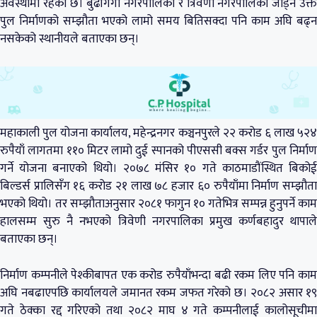
अवस्थामा रहेको छ। बुढीगंगा नगरपालिका र त्रिवेणी नगरपालिका जोड्ने उक्त
पुल निर्माणको सम्झौता भएको लामो समय बितिसक्दा पनि काम अघि बढ्न
नसकेको स्थानीयले बताएका छन्।
महाकाली पुल योजना कार्यालय, महेन्द्रनगर कञ्चनपुरले २२ करोड ६ लाख ५२४
रुपैयाँ लागतमा ११० मिटर लामो दुई स्पानको पीएससी बक्स गर्डर पुल निर्माण
गर्ने योजना बनाएको थियो। २०७८ मंसिर १० गते काठमाडौंस्थित बिकोई
बिल्डर्स प्रालिसँग १६ करोड २१ लाख ७८ हजार ६० रुपैयाँमा निर्माण सम्झौता
भएको थियो। तर सम्झौताअनुसार २०८१ फागुन १० गतेभित्र सम्पन्न हुनुपर्ने काम
हालसम्म सुरु नै नभएको त्रिवेणी नगरपालिका प्रमुख कर्णबहादुर थापाले
बताएका छन्।
निर्माण कम्पनीले पेश्कीबापत एक करोड रुपैयाँभन्दा बढी रकम लिए पनि काम
अघि नबढाएपछि कार्यालयले जमानत रकम जफत गरेको छ। २०८२ असार १९
गते ठेक्का रद्द गरिएको तथा २०८२ माघ ४ गते कम्पनीलाई कालोसूचीमा