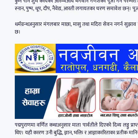
कुनै पनि शुभ कार्यको आरम्भअघि भगवान गणेशको पूजा गर्ने परम्परा
स्नान, पुष्प, धूप, दीप, नैवेद्य, आरती लगायतका चरण समावेश छन्। पू
धर्मग्रन्थअनुसार मंगलबार माछा, मासु तथा मदिरा सेवन नगर्न सुझाव
छ।
पद्मपुराणमा वर्णित कथाअनुसार माता पार्वतीले दिएको दिव्य लड्डु प्राप
थिए। यही कारण उनी बुद्धि, ज्ञान, भक्ति र आज्ञाकारिताका प्रतीक मानि