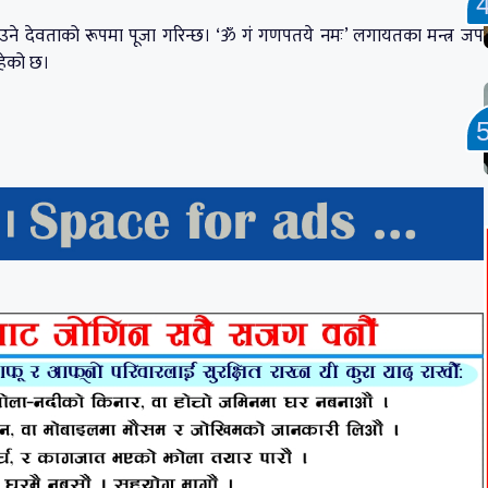
टाउने देवताको रूपमा पूजा गरिन्छ। ‘ॐ गं गणपतये नमः’ लगायतका मन्त्र जप
रहेको छ।