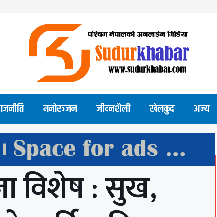
राजनीति
मनोरञ्जन
जीवनशैली
खेलकुद
अन्य
ा विशेष : सुख,