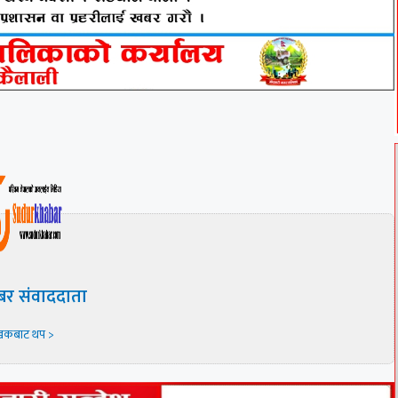
बर संवाददाता
खकबाट थप >