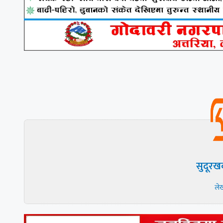
सुदूरख
ले