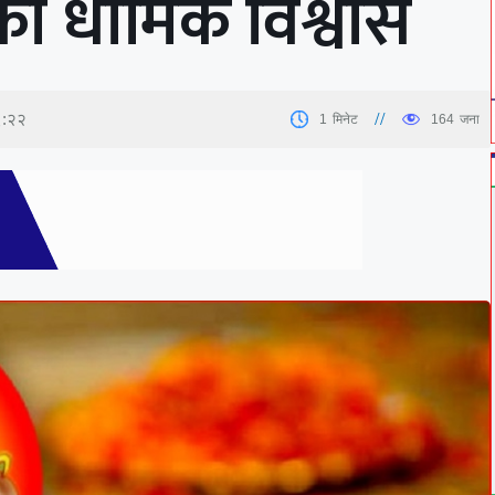
 धार्मिक विश्वास
६:२२
1
मिनेट
164
जना