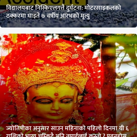
विद्यालयबाट निस्किएलगत्तै दुर्घटना: मोटरसाइकलको
ठक्करमा घाइते ७ वर्षीय आरभको मृत्यु
ज्योतिषीका अनुसार साउन महिनाको पहिलो दिनमा यी ६
राशिको भाग्य चम्किदै अनि तपाईलाई कस्तो ? पढ्नुहोस्