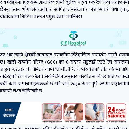
र बहराइनमा हालसम्म आन्तरिक लामो दूरीका यात्रुवाहक रेल सेवा सञ्चालनमा
छैनन्। सानो भौगोलिक आकार, सीमित जनसंख्या र निजी सवारी तथा हवाई
यातायातमा निर्भरता यसको प्रमुख कारण मानिन्छ।
तर अब खाडी क्षेत्रको यातायात प्रणालीमा ऐतिहासिक परिवर्तन आउने भएको
छ। खाडी सहयोग परिषद् (GCC) का ६ सदस्य राष्ट्रलाई एउटै रेल सञ्जालमा
जोड्ने २,१७७ किलोमिटर लामो ‘जीसीसी रेलवे परियोजना’ तीव्र गतिमा अघि
बढिरहेको छ। गल्फ रेलवे अथोरिटीका अनुसार परियोजनाको ५० प्रतिशतभन्दा
बढी काम सम्पन्न भइसकेको छ भने सन् २०३० सम्म पूर्ण रूपमा सञ्चालनमा
ल्याउने लक्ष्य राखिएको छ।