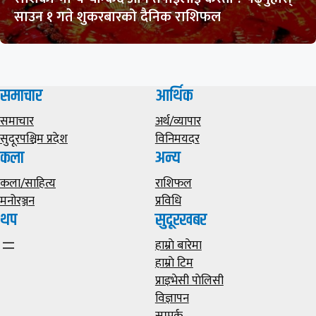
साउन १ गते शुकरबारको दैनिक राशिफल
समाचार
आर्थिक
समाचार
अर्थ/व्यापार
सुदूरपश्चिम प्रदेश
विनिमयदर
कला
अन्य
कला/साहित्य
राशिफल
मनोरञ्जन
प्रविधि
थप
सुदूरखबर
हाम्राे बारेमा
हाम्राे टिम
प्राइभेसी पाेलिसी
विज्ञापन
सम्पर्क