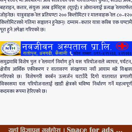
सन् २००९ मा अवधारणा अघि सारिएको यस परियोजनाले कुवेत, साउदी अरब,
बहराइन, कतार, संयुक्त अरब इमिरेट्स (यूएई) र ओमानलाई प्रत्यक्ष रेलमार्फत
जोड्नेछ। यात्रुवाहक रेल प्रतिघण्टा २०० किलोमिटर र मालवाहक रेल ८०–१२०
किलोमिटरको गतिमा सञ्चालन हुनेछन्। दम्माम–कतार यात्रा करिब एक घण्टामै
पूरा हुने अपेक्षा गरिएको छ।
समुद्रमाथि विशेष पुल र रेलमार्ग निर्माण हुने यस परियोजनाले व्यापार, पर्यटन,
क्षेत्रीय आर्थिक एकीकरण र वातावरण संरक्षणमा नयाँ आयाम थप्ने विश्वास
गरिएको छ। विशेषगरी कार्बन उत्सर्जन घटाउँदै दिगो यातायात प्रणाली
विकासमा यस परियोजनालाई खाडी क्षेत्रको भविष्य निर्धारण गर्ने महत्वपूर्ण
कदमका रूपमा हेरिएको छ।