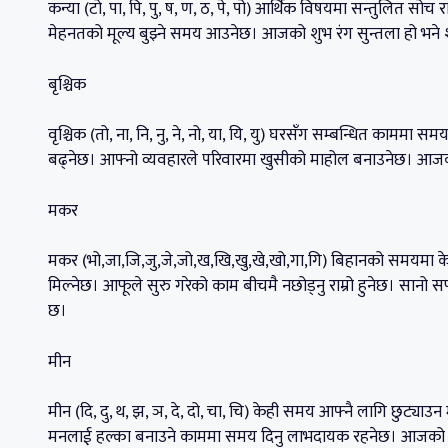
कन्या (टो, पा, पि, पु, ष, ण, ठ, पे, पो) आर्थिक विषयमा सन्तुलित सोच
मेहनतको मूल्य बुझ्ने समय आउनेछ। आजको शुभ रंग सुन्तला हो भने
बृश्चिक
वृश्चिक (तो, ना, नि, नु, ने, नो, या, यि, यु) घरसँग सम्बन्धित काम
बढ्नेछ। आफ्नो व्यवहारले परिवारमा खुसीको माहोल बनाउनेछ। आजको
मकर
मकर (भो,जा,जि,जु,जे,जो,ख,खि,खु,खे,खो,गा,गि) बिहानको समयमा केही
मिल्नेछ। आफूले सुरु गरेको काम बीचमै नछोड्नु राम्रो हुनेछ। सान
छ।
मीन
मीन (दि, दु, थ, झ, ञ, दे, दो, चा, चि) केही समय आफ्नै लागि छुट्याउन
मनलाई हल्का बनाउने काममा समय दिनु लाभदायक रहनेछ। आजको शुभ