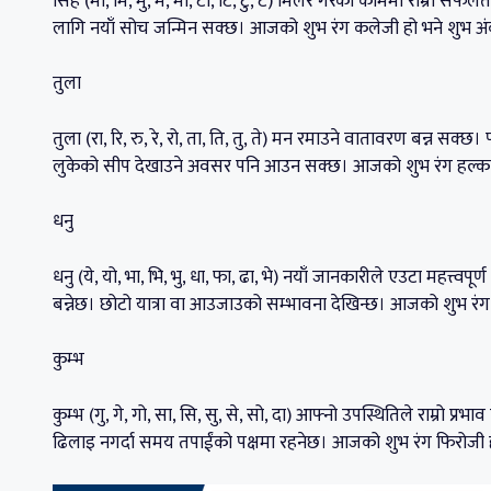
सिंह (मा, मि, मु, मे, मो, टा, टि, टु, टे) मिलेर गरेको काममा राम्रो
लागि नयाँ सोच जन्मिन सक्छ। आजको शुभ रंग कलेजी हो भने शुभ अ
तुला
तुला (रा, रि, रु, रे, रो, ता, ति, तु, ते) मन रमाउने वातावरण बन्न स
लुकेको सीप देखाउने अवसर पनि आउन सक्छ। आजको शुभ रंग हल्का 
धनु
धनु (ये, यो, भा, भि, भु, धा, फा, ढा, भे) नयाँ जानकारीले एउटा महत्त्
बन्नेछ। छोटो यात्रा वा आउजाउको सम्भावना देखिन्छ। आजको शुभ रंग 
कुम्भ
कुम्भ (गु, गे, गो, सा, सि, सु, से, सो, दा) आफ्नो उपस्थितिले राम्रो 
ढिलाइ नगर्दा समय तपाईंको पक्षमा रहनेछ। आजको शुभ रंग फिरोजी 