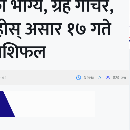
 भाग्य, ग्रह गोचर,
होस् असार १७ गते
राशिफल
५:४८
3
मिनेट
529
जना