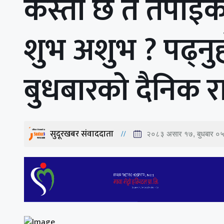
कस्तो छ त तपाईंको
शुभ अशुभ ? पढ्नु
बुधबारको दैनिक 
सुदूरखबर संवाददाता
२०८३ असार १७, बुधबार ०