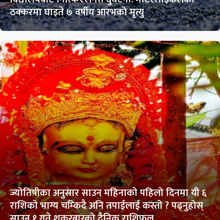
ठक्करमा घाइते ७ वर्षीय आरभको मृत्यु
ज्योतिषीका अनुसार साउन महिनाको पहिलो दिनमा यी ६
राशिको भाग्य चम्किदै अनि तपाईलाई कस्तो ? पढ्नुहोस्
साउन १ गते शुकरबारको दैनिक राशिफल