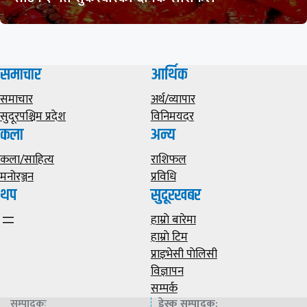
समाचार
आर्थिक
समाचार
अर्थ/व्यापार
सुदूरपश्चिम प्रदेश
विनिमयदर
कला
अन्य
कला/साहित्य
राशिफल
मनोरञ्जन
प्रविधि
थप
सुदूरखबर
हाम्राे बारेमा
हाम्राे टिम
प्राइभेसी पाेलिसी
विज्ञापन
सम्पर्क
सम्पादकः
डेस्क सम्पादक
: