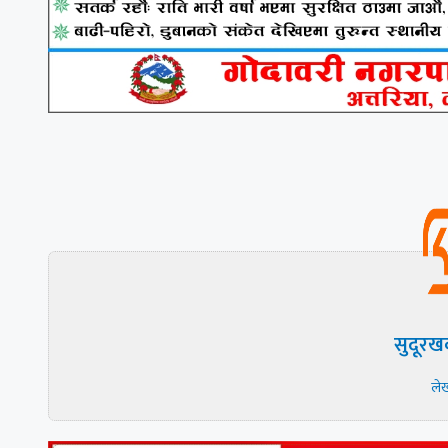
सुदूरख
ले