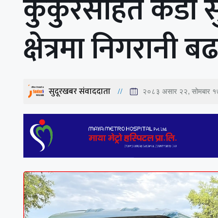
कुकुरसहित कडा सुर
क्षेत्रमा निगरानी ब
सुदूरखबर संवाददाता
२०८३ असार २२, सोमबार १