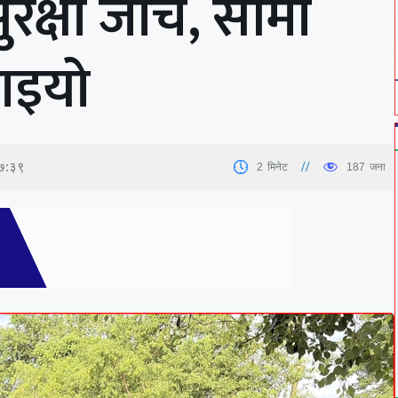
क्षा जाँच, सीमा
ढाइयो
७:३९
2
मिनेट
187
जना