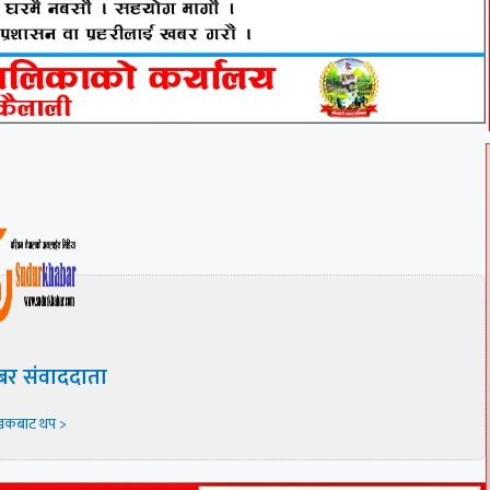
बर संवाददाता
खकबाट थप >