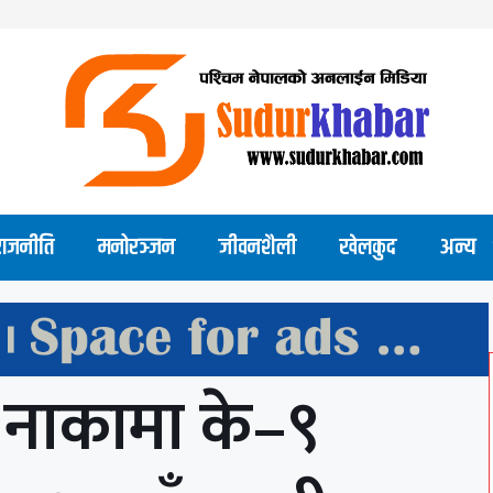
राजनीति
मनोरञ्जन
जीवनशैली
खेलकुद
अन्य
 नाकामा के–९