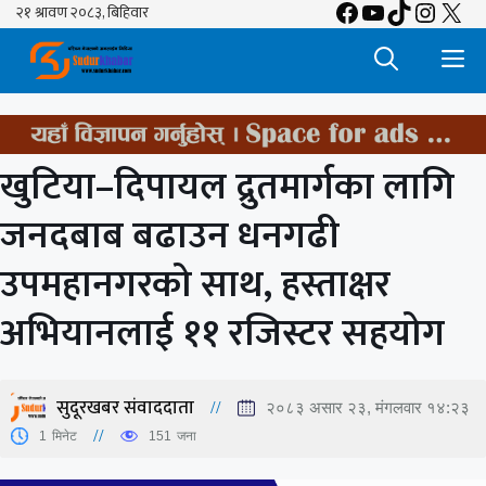
Facebook
YouTube
TikTok
Insta
X
Skip
to
M
content
खुटिया–दिपायल द्रुतमार्गका लागि
जनदबाब बढाउन धनगढी
उपमहानगरको साथ, हस्ताक्षर
अभियानलाई ११ रजिस्टर सहयोग
सुदूरखबर संवाददाता
२०८३ असार २३, मंगलवार १४:२३
1
मिनेट
151
जना