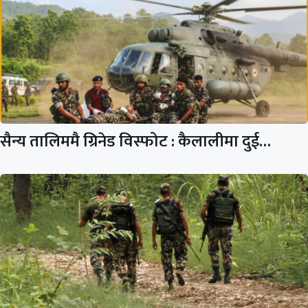
सैन्य तालिममै ग्रिनेड विस्फोट : कैलालीमा दुई…