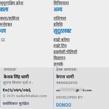
सुदूरपश्चिम प्रदेश
विनिमयदर
कला
अन्य
कला/साहित्य
राशिफल
मनोरञ्जन
प्रविधि
थप
सुदूरखबर
हाम्राे बारेमा
हाम्राे टिम
प्राइभेसी पाेलिसी
विज्ञापन
सम्पर्क
सम्पादकः
डेस्क सम्पादक
:
केशब सिंह धामी
केएस धामी
सूचना विभाग दर्ता न :
9800620133
१०८५/०७५/०७६
su
*************
@
***
il.com
© २०२५
sudurkhabar.com
DEVELOPED BY:
सर्वाधिकार सुरक्षित
DONOO