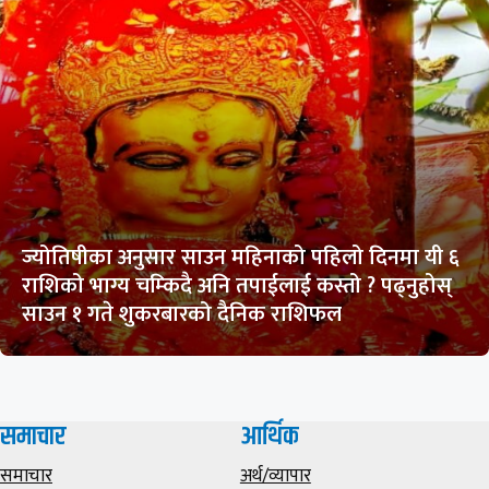
ज्योतिषीका अनुसार साउन महिनाको पहिलो दिनमा यी ६
राशिको भाग्य चम्किदै अनि तपाईलाई कस्तो ? पढ्नुहोस्
साउन १ गते शुकरबारको दैनिक राशिफल
समाचार
आर्थिक
समाचार
अर्थ/व्यापार