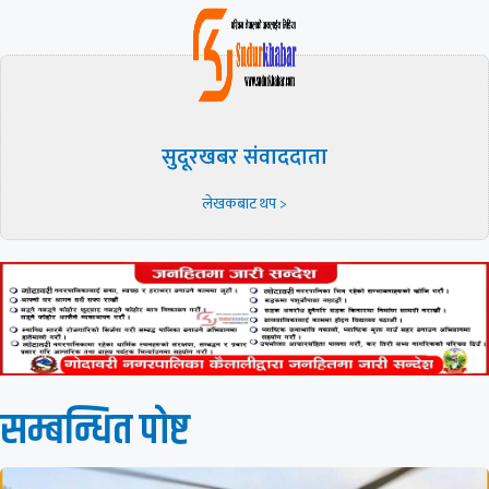
सुदूरखबर संवाददाता
लेखकबाट थप >
सम्बन्धित पाेष्ट