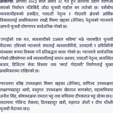
अत्तरिया
: आगामी २०८३ साल असार २८ गते हुने अत्तरिया उद्योग वाणिज्य
संघको निर्वाचन नजिकिँदै जाँदा चुनावी माहोल थप तातेको छ। यसैबीच
व्यवसायीहरूको हकहित, पारदर्शी नेतृत्व र गोदावरी क्षेत्रको आर्थिक
विकासलाई प्राथमिकतामा राख्दै भिस्मा खड्का (जेनिसा) नेतृत्वको प्यानलले
आफ्नो चुनावी घोषणापत्र सार्वजनिक गरेको छ।
‘तपाईंको एक मत, व्यवसायीको उज्ज्वल भविष्य’ भन्ने नारासहित चुनावी
मैदानमा उत्रिएको प्यानलले संघलाई व्यवसायीमैत्री, उत्तरदायी र प्रविधिमैत्री
संस्थाका रूपमा विकास गर्ने प्रतिबद्धता व्यक्त गरेको छ। प्यानलले सार्वजनिक
गरेको दृष्टिकोणमा सबै व्यवसायीलाई समान अवसर, पारदर्शी नेतृत्व, व्यवस्थित
बजार, डिजिटल सेवा विस्तार तथा ‘स्मार्ट गोदावरी’ निर्माणलाई मुख्य
प्राथमिकतामा राखिएको छ।
प्यानलमा वरिष्ठ उपाध्यक्षमा भिस्मा खड्का (जेनिसा), वाणिज्य उपाध्यक्षमा
लक्ष्मणबहादुर धामी, वस्तुगत उपाध्यक्षमा खेमराज सापकोटा, महासचिवमा
अनीश सिंह, कोषाध्यक्षमा रामदत्त भट्ट तथा सचिवमा दीपकराज भट्ट रहेका छन्।
सदस्यमा गोविन्द रोकाया, दिलबहादुर खत्री, यज्ञराज जोशी र दीपा चौधरी
चुनावी मैदानमा छन्।