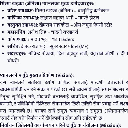
भिस्मा खड्का (जेनिसा) प्यानलका मुख्य उम्मेदवारहरू:
वरिष्ठ उपाध्यक्ष:
भिस्मा खड्का (जेनिसा) – बासुलिङ्ग कलेक्सन
वाणिज्य उपाध्यक्ष:
लक्ष्मण बहादुर धामी – नमस्ते होटल
वस्तुगत उपाध्यक्ष:
खेमराज सापकोटा – ओम जमुना फेन्सी स्टोर
महासचिव:
अनीश सिंह – चादनी सप्लायर्स
कोषाध्यक्ष:
राम दत्त भट्ट – YB Traders
सचिव:
दीपक राज भट्ट – सुपर स्टार मोटर्स (ME)
सदस्यहरू:
गोविन्द रोकाया, दिल बहादुर खत्री, यज्ञराज जोशी र दीपा
चौधरी।
प्यानलको ५ बुँदे मुख्य दृष्टिकोण (Vision):
यस प्यानलले अत्तरिया उद्योग वाणिज्य संघलाई पारदर्शी, उत्तरदायी र
व्यवसायीमैत्री बनाउने संकल्प गरेको छ। सबै व्यवसायीलाई समान अवसर र
नेतृत्व सुनिश्चित गर्ने, गोदावरी बजारलाई व्यवस्थित, सुरक्षित तथा आकर्षक
बनाउने, र प्रविधिमैत्री डिजिटल सेवामार्फत छिटो-छरितो सेवा प्रवाह गर्ने लक्ष्य
यस प्यानलको छ। यसका साथै समृद्ध व्यवसाय र समून्नत अर्थतन्त्रमार्फत
‘स्मार्ट गोदावरी’ निर्माण गर्ने दीर्घकालीन सोच अघि सारिएको छ।
निर्वाचन जितेलगत्तै कार्यान्वयन गरिने ७ बुँदे कार्ययोजना (Mission):