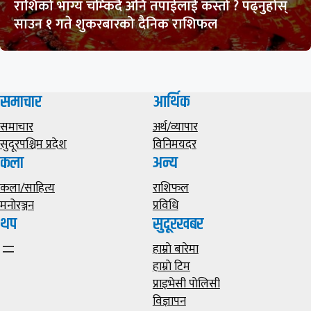
राशिको भाग्य चम्किदै अनि तपाईलाई कस्तो ? पढ्नुहोस्
साउन १ गते शुकरबारको दैनिक राशिफल
समाचार
आर्थिक
समाचार
अर्थ/व्यापार
सुदूरपश्चिम प्रदेश
विनिमयदर
कला
अन्य
कला/साहित्य
राशिफल
मनोरञ्जन
प्रविधि
थप
सुदूरखबर
हाम्राे बारेमा
हाम्राे टिम
प्राइभेसी पाेलिसी
विज्ञापन