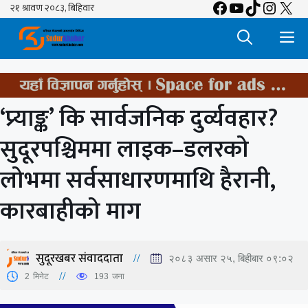
Facebook
YouTube
TikTok
Insta
X
Skip
to
M
content
‘प्र्याङ्क’ कि सार्वजनिक दुर्व्यवहार?
सुदूरपश्चिममा लाइक–डलरको
लोभमा सर्वसाधारणमाथि हैरानी,
कारबाहीको माग
सुदूरखबर संवाददाता
२०८३ असार २५, बिहीबार ०९:०२
2
मिनेट
193
जना