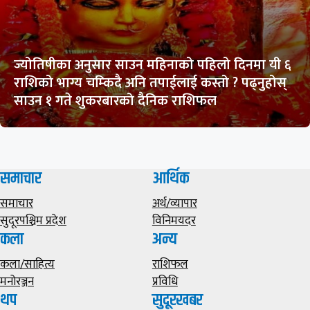
ज्योतिषीका अनुसार साउन महिनाको पहिलो दिनमा यी ६
राशिको भाग्य चम्किदै अनि तपाईलाई कस्तो ? पढ्नुहोस्
साउन १ गते शुकरबारको दैनिक राशिफल
समाचार
आर्थिक
समाचार
अर्थ/व्यापार
सुदूरपश्चिम प्रदेश
विनिमयदर
कला
अन्य
कला/साहित्य
राशिफल
मनोरञ्जन
प्रविधि
थप
सुदूरखबर