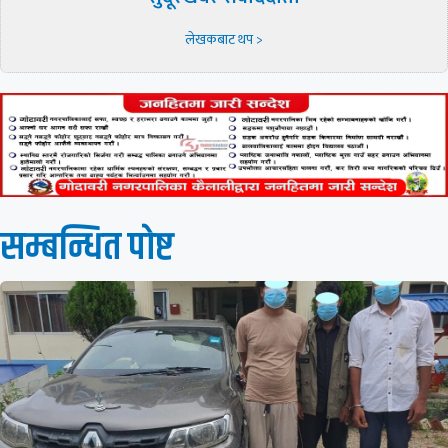
लेखकबाट थप >
सम्बन्धित पाेष्ट