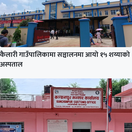
कैलारी गाउँपालिकामा सञ्चालनमा आयो १५ शय्याको
अस्पताल