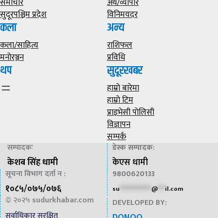
समाचार
अर्थ/व्यापार
सुदूरपश्चिम प्रदेश
विनिमयदर
कला
अन्य
कला/साहित्य
राशिफल
मनोरञ्जन
प्रविधि
थप
सुदूरखबर
हाम्राे बारेमा
हाम्राे टिम
प्राइभेसी पाेलिसी
विज्ञापन
सम्पर्क
सम्पादकः
डेस्क सम्पादक
:
केशब सिंह धामी
केएस धामी
सूचना विभाग दर्ता न :
9800620133
१०८५/०७५/०७६
su
*************
@
***
il.com
© २०२५
sudurkhabar.com
DEVELOPED BY:
सर्वाधिकार सुरक्षित
DONOO