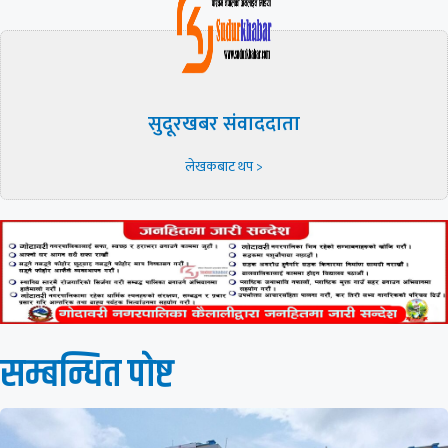
सुदूरखबर संवाददाता
लेखकबाट थप >
सम्बन्धित पाेष्ट