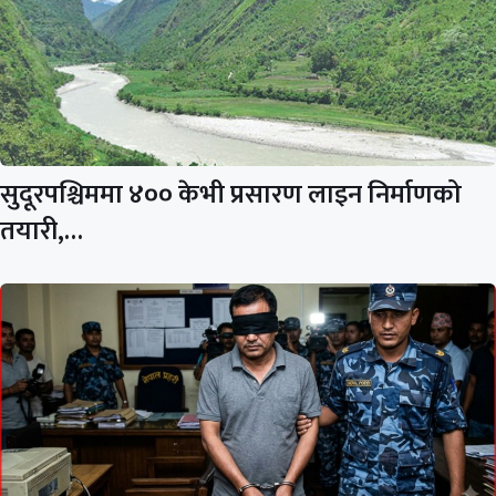
सुदूरपश्चिममा ४०० केभी प्रसारण लाइन निर्माणको
तयारी,…