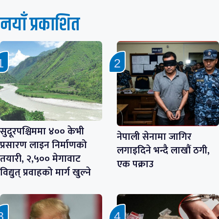
नयाँ प्रकाशित
सुदूरपश्चिममा ४०० केभी
नेपाली सेनामा जागिर
प्रसारण लाइन निर्माणको
लगाइदिने भन्दै लाखौं ठगी,
तयारी, २,५०० मेगावाट
एक पक्राउ
विद्युत् प्रवाहको मार्ग खुल्ने