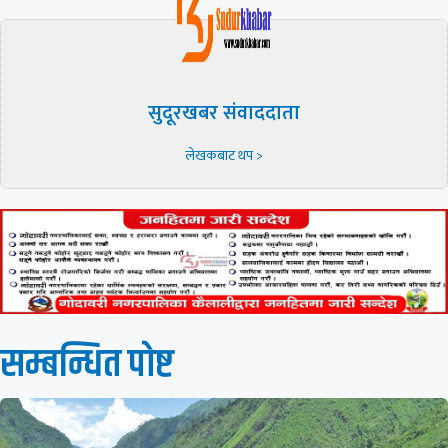
सुदूरखबर संवाददाता
लेखकबाट थप >
सम्बन्धित पाेष्ट