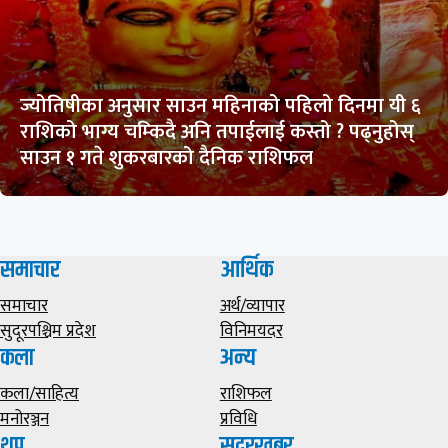
ज्योतिषीका अनुसार साउन महिनाको पहिलो दिनमा यी ६
राशिको भाग्य चम्किदै अनि तपाईलाई कस्तो ? पढ्नुहोस्
साउन १ गते शुकरबारको दैनिक राशिफल
समाचार
आर्थिक
समाचार
अर्थ/व्यापार
सुदूरपश्चिम प्रदेश
विनिमयदर
कला
अन्य
कला/साहित्य
राशिफल
मनोरञ्जन
प्रविधि
थप
सुदूरखबर