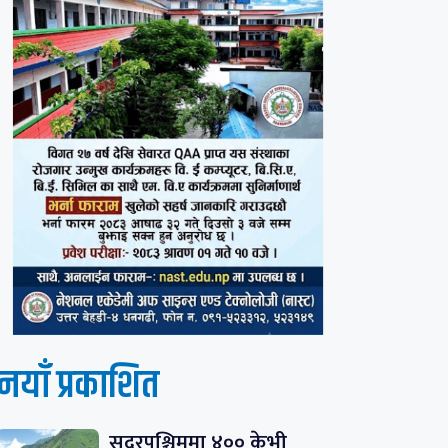
नयाँ प्रकाशित
सुदूरपश्चिममा ४०० केभी