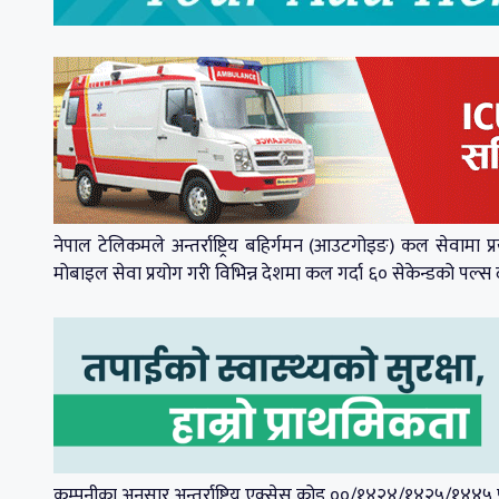
नेपाल टेलिकमले अन्तर्राष्ट्रिय बहिर्गमन (आउटगोइङ) कल सेवामा
मोबाइल सेवा प्रयोग गरी विभिन्न देशमा कल गर्दा ६० सेकेन्डको पल्स
कम्पनीका अनुसार अन्तर्राष्ट्रिय एक्सेस कोड ००/१४२४/१४२५/१४४५ प्