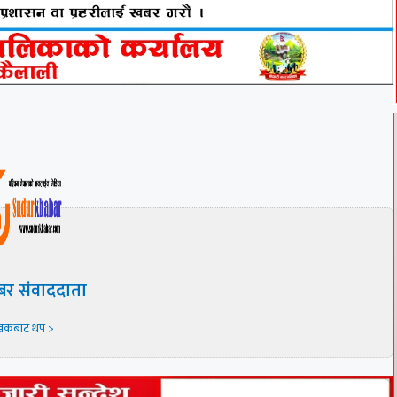
बर संवाददाता
खकबाट थप >