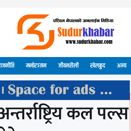
राजनीति
मनोरञ्जन
जीवनशैली
खेलकुद
अन्य
तर्राष्ट्रिय कल पल्स