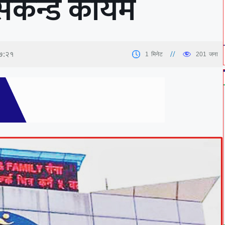
सेकेन्ड कायम
१७:२१
1
मिनेट
201
जना