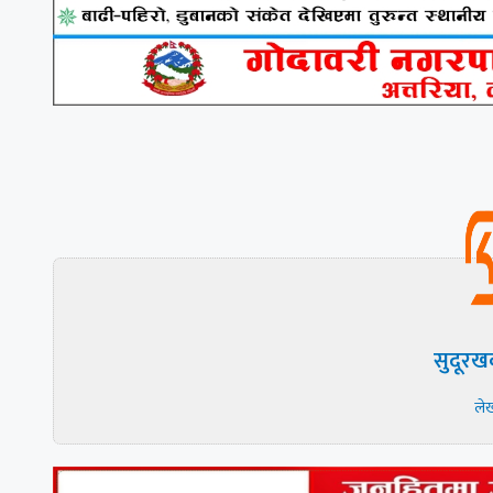
सुदूरख
ले